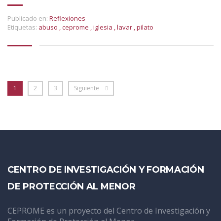
Publicado en:
Reflexiones
Etiquetas:
abuso
,
ceprome
,
iglesia
,
lavar
,
pilato
1
2
3
Siguiente
CENTRO DE INVESTIGACIÓN Y FORMACIÓN
DE PROTECCIÓN AL MENOR
CEPROME es un proyecto del Centro de Investigación y