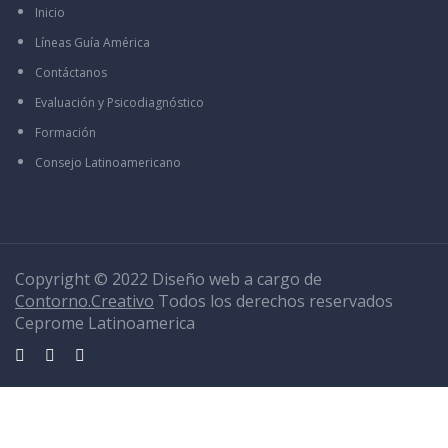
Inicio
Líneas Guía América
Contáctanos
Evaluación y Psicodiagnóstico
Formación
Consejo Latinoamericano
Copyright © 2022 Diseño web a cargo de
Contorno.Creativo
Todos los derechos reservados
Ceprome Latinoamerica
Sign In