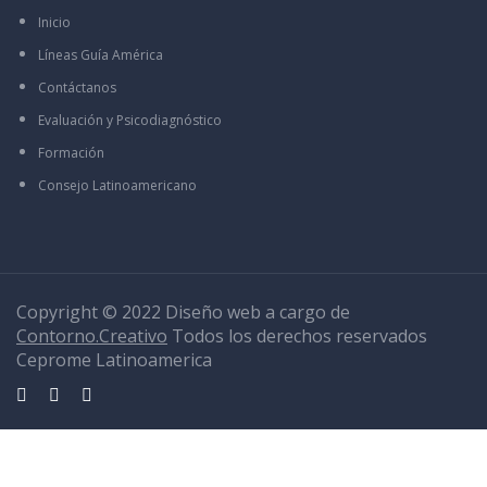
Inicio
Líneas Guía América
Contáctanos
Evaluación y Psicodiagnóstico
Formación
Consejo Latinoamericano
Copyright © 2022 Diseño web a cargo de
Contorno.Creativo
Todos los derechos reservados
Ceprome Latinoamerica
Sign In