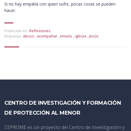
Si no hay empatía con quien sufre, pocas cosas se pueden
hacer.
Publicado en:
Reflexiones
Etiquetas:
abuso
,
acompañar
,
emaús
,
iglesia
,
jesús
CENTRO DE INVESTIGACIÓN Y FORMACIÓN
DE PROTECCIÓN AL MENOR
CEPROME es un proyecto del Centro de Investigación y