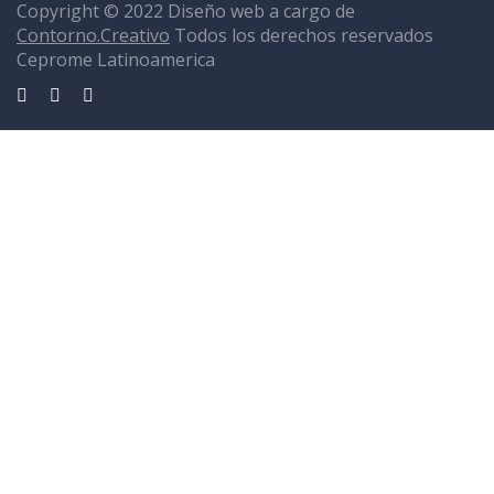
Copyright © 2022 Diseño web a cargo de
Contorno.Creativo
Todos los derechos reservados
Ceprome Latinoamerica
Sign In
La contraseña debe tener un mínimo de 8 caracteres de números y
letras, y contener al menos 1 letra mayúscula