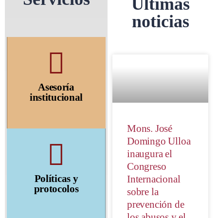
Ultimas
noticias
Asesoría
institucional
El establecimiento de
Mons. José
normas, protocolos,
Domingo Ulloa
códigos de conducta y
inaugura el
manuales de buenas
Congreso
prácticas para
Políticas y
Internacional
favorecer el buen trato
protocolos
sobre la
en nuestros ambientes
prevención de
Más
los abusos y el