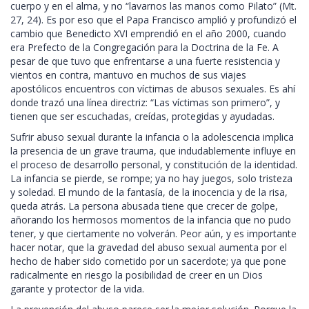
cuerpo y en el alma, y no “lavarnos las manos como Pilato” (Mt.
27, 24). Es por eso que el Papa Francisco amplió y profundizó el
cambio que Benedicto XVI emprendió en el año 2000, cuando
era Prefecto de la Congregación para la Doctrina de la Fe. A
pesar de que tuvo que enfrentarse a una fuerte resistencia y
vientos en contra, mantuvo en muchos de sus viajes
apostólicos encuentros con víctimas de abusos sexuales. Es ahí
donde trazó una línea directriz: “Las víctimas son primero”, y
tienen que ser escuchadas, creídas, protegidas y ayudadas.
Sufrir abuso sexual durante la infancia o la adolescencia implica
la presencia de un grave trauma, que indudablemente influye en
el proceso de desarrollo personal, y constitución de la identidad.
La infancia se pierde, se rompe; ya no hay juegos, solo tristeza
y soledad. El mundo de la fantasía, de la inocencia y de la risa,
queda atrás. La persona abusada tiene que crecer de golpe,
añorando los hermosos momentos de la infancia que no pudo
tener, y que ciertamente no volverán. Peor aún, y es importante
hacer notar, que la gravedad del abuso sexual aumenta por el
hecho de haber sido cometido por un sacerdote; ya que pone
radicalmente en riesgo la posibilidad de creer en un Dios
garante y protector de la vida.