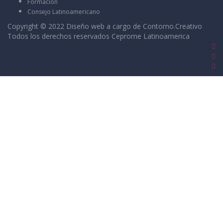
Formación
Consejo Latinoamericano
Copyright © 2022 Diseño web a cargo de
Contorno.Creativo
Todos los derechos reservados Ceprome Latinoamerica
Sign In
La contraseña debe tener un mínimo de 8
caracteres de números y letras, y contener al menos 1 letra
mayúscula
I want to sign up as instructor