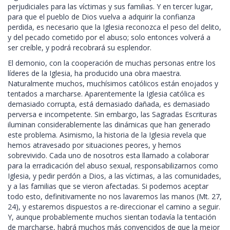
perjudiciales para las víctimas y sus familias. Y en tercer lugar,
para que el pueblo de Dios vuelva a adquirir la confianza
perdida, es necesario que la Iglesia reconozca el peso del delito,
y del pecado cometido por el abuso; solo entonces volverá a
ser creíble, y podrá recobrará su esplendor.
El demonio, con la cooperación de muchas personas entre los
líderes de la Iglesia, ha producido una obra maestra.
Naturalmente muchos, muchísimos católicos están enojados y
tentados a marcharse. Aparentemente la Iglesia católica es
demasiado corrupta, está demasiado dañada, es demasiado
perversa e incompetente. Sin embargo, las Sagradas Escrituras
iluminan considerablemente las dinámicas que han generado
este problema. Asimismo, la historia de la Iglesia revela que
hemos atravesado por situaciones peores, y hemos
sobrevivido. Cada uno de nosotros esta llamado a colaborar
para la erradicación del abuso sexual, responsabilizarnos como
Iglesia, y pedir perdón a Dios, a las víctimas, a las comunidades,
y a las familias que se vieron afectadas. Si podemos aceptar
todo esto, definitivamente no nos lavaremos las manos (Mt. 27,
24), y estaremos dispuestos a re-direccionar el camino a seguir.
Y, aunque probablemente muchos sientan todavía la tentación
de marcharse, habrá muchos más convencidos de que la mejor