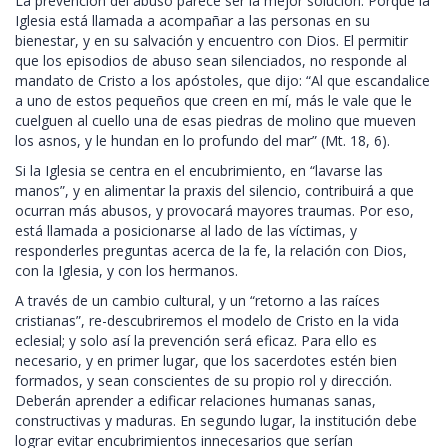
La prevención del abuso parece ser la mejor solución. Porque la
Iglesia está llamada a acompañar a las personas en su
bienestar, y en su salvación y encuentro con Dios. El permitir
que los episodios de abuso sean silenciados, no responde al
mandato de Cristo a los apóstoles, que dijo: “Al que escandalice
a uno de estos pequeños que creen en mí, más le vale que le
cuelguen al cuello una de esas piedras de molino que mueven
los asnos, y le hundan en lo profundo del mar” (Mt. 18, 6).
Si la Iglesia se centra en el encubrimiento, en “lavarse las
manos”, y en alimentar la praxis del silencio, contribuirá a que
ocurran más abusos, y provocará mayores traumas. Por eso,
está llamada a posicionarse al lado de las víctimas, y
responderles preguntas acerca de la fe, la relación con Dios,
con la Iglesia, y con los hermanos.
A través de un cambio cultural, y un “retorno a las raíces
cristianas”, re-descubriremos el modelo de Cristo en la vida
eclesial; y solo así la prevención será eficaz. Para ello es
necesario, y en primer lugar, que los sacerdotes estén bien
formados, y sean conscientes de su propio rol y dirección.
Deberán aprender a edificar relaciones humanas sanas,
constructivas y maduras. En segundo lugar, la institución debe
lograr evitar encubrimientos innecesarios que serían