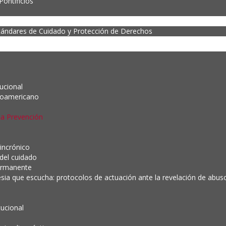
ontificios
tándares de Cuidado y Protección de Derechos
tucional
noamericano
la Prevención
incrónico
 del cuidado
ermanente
esia que escucha: protocolos de actuación ante la revelación de abuso 
tucional