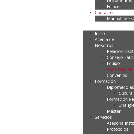
Documentos P
Enlaces
Contacto
Manual de Es
Inicio
Acerca de
Nosotros
Relación insti
Consejo Lati
Equipo
Apóstoles de 
Convenios
Formación
Diplomado as
Cultura
Formación P
Una Igl
Máster
Servicios
Asesoría Insti
Protocolos