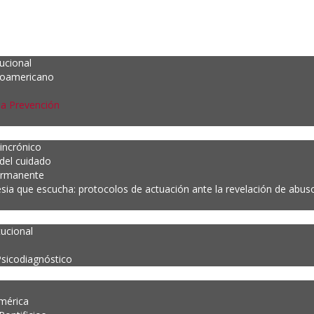
tucional
noamericano
la Prevención
incrónico
 del cuidado
ermanente
esia que escucha: protocolos de actuación ante la revelación de abuso 
tucional
Psicodiagnóstico
mérica