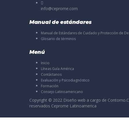
info@ceprome.com
Manual de estándares
Manual de Estándares de Cuidado y Protección de D
Glosario de términos
Menú
Inicio
Líneas Guía América
Contáctanos
Evaluación y Psicodiagnóstico
Formación
Consejo Latinoamericano
Copyright © 2022 Diseño web a cargo de
Contorno.C
reservados Ceprome Latinoamerica
Sign In