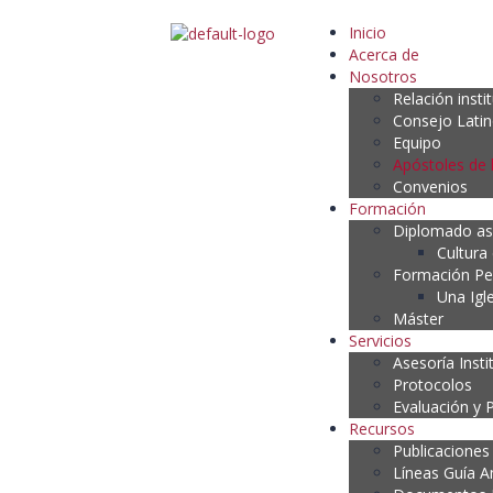
Inicio
Acerca de
Nosotros
Relación insti
Consejo Lati
Equipo
Apóstoles de 
Convenios
Formación
Diplomado as
Cultura
Formación P
Una Igl
Máster
Servicios
Asesoría Insti
Protocolos
Evaluación y 
Recursos
Publicaciones
Líneas Guía A