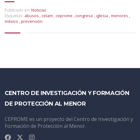
Publicado en:
Noticias
Etiquetas:
abusos
,
celam
,
ceprome
,
congreso
,
iglesia
,
menores
,
méxico
,
prevención
CENTRO DE INVESTIGACIÓN Y FORMACIÓN
DE PROTECCIÓN AL MENOR
CEPROME es un proyecto del Centro de Investigación y
Formación de Protección al Menor.