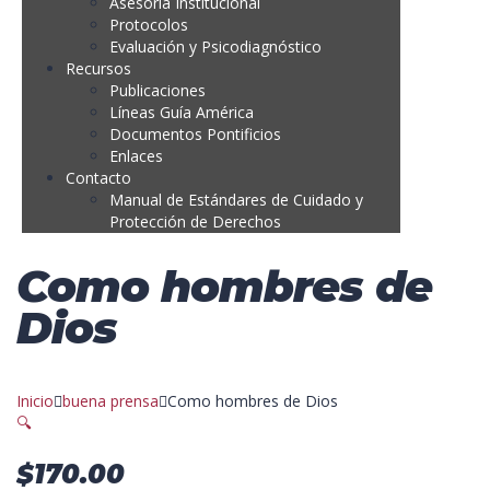
Asesoría Institucional
Protocolos
Evaluación y Psicodiagnóstico
Recursos
Publicaciones
Líneas Guía América
Documentos Pontificios
Enlaces
Contacto
Manual de Estándares de Cuidado y
Protección de Derechos
Como hombres de
Dios
Inicio
buena prensa
Como hombres de Dios
🔍
$
170.00