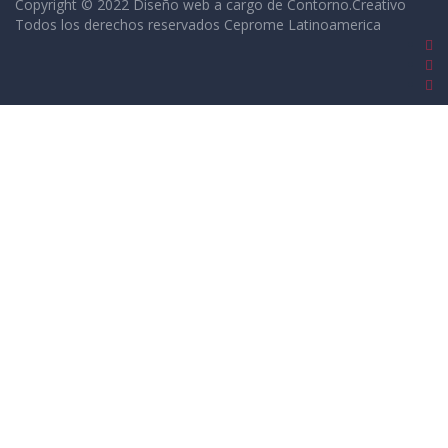
Copyright © 2022 Diseño web a cargo de
Contorno.Creativo
Todos los derechos reservados Ceprome Latinoamerica
Sign In
La contraseña debe tener un mínimo de 8
caracteres de números y letras, y contener al menos 1 letra
mayúscula
I want to sign up as instructor
Recordarme