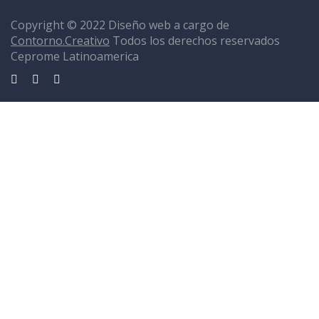
Copyright © 2022 Diseño web a cargo de
Contorno.Creativo
Todos los derechos reservados
Ceprome Latinoamerica
Sign In
La contraseña debe tener un mínimo de 8 caracteres de números y
letras, y contener al menos 1 letra mayúscula