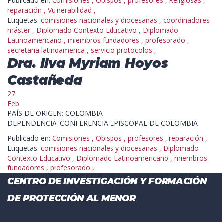
Publicado en:
Comisiones
,
Obispos
,
profesores
,
Religiosas
,
reparación
,
Vulnerabilidad
,
Etiquetas:
comisiones nacionales y diocesanas
,
coordinadores
máster
,
Diplomado Contexto Educativo
,
Diplomado
Latinoamericano
,
miembros fundadores
,
profesorado
,
secretaria latinoamerica
,
servicio protocolos
,
Dra. Ilva Myriam Hoyos
Castañeda
27
Feb
PAÍS DE ORIGEN: COLOMBIA
DEPENDENCIA: CONFERENCIA EPISCOPAL DE COLOMBIA
Publicado en:
Comisiones
,
Obispos
,
profesores
,
reparación
,
Etiquetas:
comisiones nacionales y diocesanas
,
Diplomado
Contexto Educativo
,
Diplomado Latinoamericano
,
miembros
fundadores
,
profesorado
,
CENTRO DE INVESTIGACIÓN Y FORMACIÓN
DE PROTECCIÓN AL MENOR