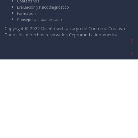
Contáctanos
Evaluación y Psicodiagnóstico
Formación
Consejo Latinoamericano
Copyright © 2022 Diseño web a cargo de
Contorno.Creativo
Todos los derechos reservados Ceprome Latinoamerica
Sign In
La contraseña debe tener un mínimo de 8
caracteres de números y letras, y contener al menos 1 letra
mayúscula
I want to sign up as instructor