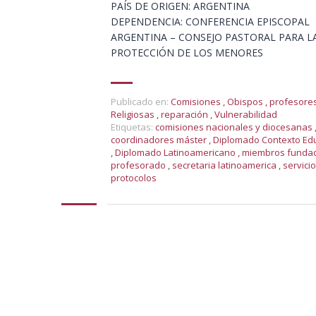
PAÍS DE ORIGEN: ARGENTINA
DEPENDENCIA: CONFERENCIA EPISCOPAL
ARGENTINA – CONSEJO PASTORAL PARA L
PROTECCIÓN DE LOS MENORES
Publicado en:
Comisiones
,
Obispos
,
profesore
Religiosas
,
reparación
,
Vulnerabilidad
Etiquetas:
comisiones nacionales y diocesanas
coordinadores máster
,
Diplomado Contexto Ed
,
Diplomado Latinoamericano
,
miembros funda
profesorado
,
secretaria latinoamerica
,
servicio
protocolos