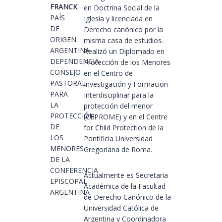
FRANCK
en Doctrina Social de la
PAÍS
Iglesia y licenciada en
DE
Derecho canónico por la
ORIGEN:
misma casa de estudios.
ARGENTINA
Realizó un Diplomado en
DEPENDENCIA:
Protección de los Menores
CONSEJO
en el Centro de
PASTORAL
Investigación y Formacion
PARA
Interdisciplinar para la
LA
protección del menor
PROTECCIÓN
(CEPROME) y en el Centre
DE
for Child Protection de la
LOS
Pontificia Universidad
MENORES
Gregoriana de Roma.
DE LA
CONFERENCIA
Actualmente es Secretaria
EPISCOPAL
Académica de la Facultad
ARGENTINA
de Derecho Canónico de la
Universidad Católica de
Argentina y Coordinadora