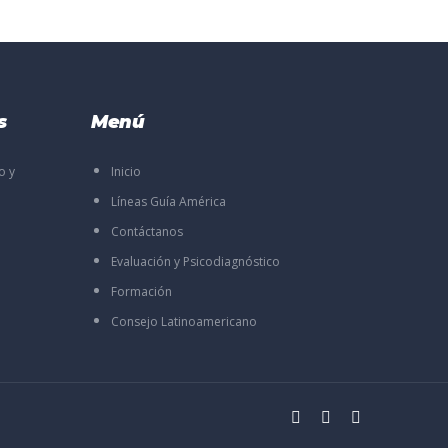
s
Menú
o y
Inicio
Líneas Guía América
Contáctanos
Evaluación y Psicodiagnóstico
Formación
Consejo Latinoamericano