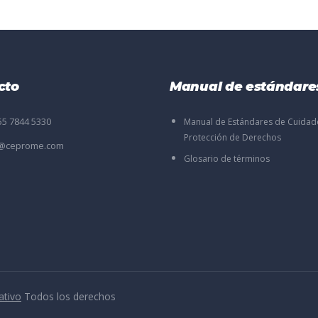
cto
Manual de estándare
55 7844 5330
Manual de Estándares de Cuidad
Protección de Derechos
o@ceprome.com
Glosario de términos
ativo
Todos los derechos