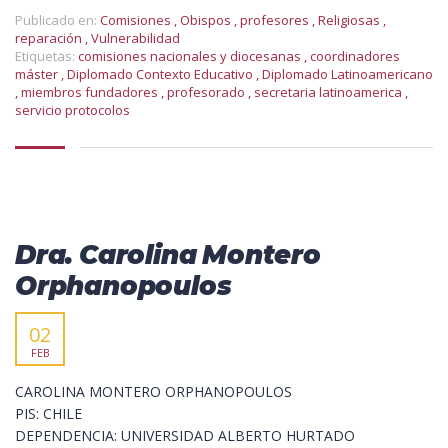
Publicado en:
Comisiones
,
Obispos
,
profesores
,
Religiosas
,
reparación
,
Vulnerabilidad
Etiquetas:
comisiones nacionales y diocesanas
,
coordinadores
máster
,
Diplomado Contexto Educativo
,
Diplomado Latinoamericano
,
miembros fundadores
,
profesorado
,
secretaria latinoamerica
,
servicio protocolos
Dra. Carolina Montero
Orphanopoulos
02
FEB
CAROLINA MONTERO ORPHANOPOULOS
PIS: CHILE
DEPENDENCIA: UNIVERSIDAD ALBERTO HURTADO