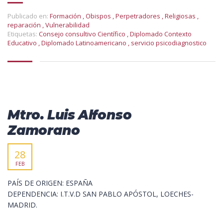
Publicado en:
Formación
,
Obispos
,
Perpetradores
,
Religiosas
,
reparación
,
Vulnerabilidad
Etiquetas:
Consejo consultivo Científico
,
Diplomado Contexto
Educativo
,
Diplomado Latinoamericano
,
servicio psicodiagnostico
Mtro. Luis Alfonso
Zamorano
28
FEB
PAÍS DE ORIGEN: ESPAÑA
DEPENDENCIA: I.T.V.D SAN PABLO APÓSTOL, LOECHES-
MADRID.