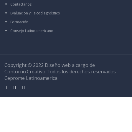
Contáctanos
Evaluación y Psicodiagnóstico
Formación
Consejo Latinoamericano
Copyright © 2022 Diseño web a cargo de
Contorno.Creativo
Todos los derechos reservados
Ceprome Latinoamerica
Sign In