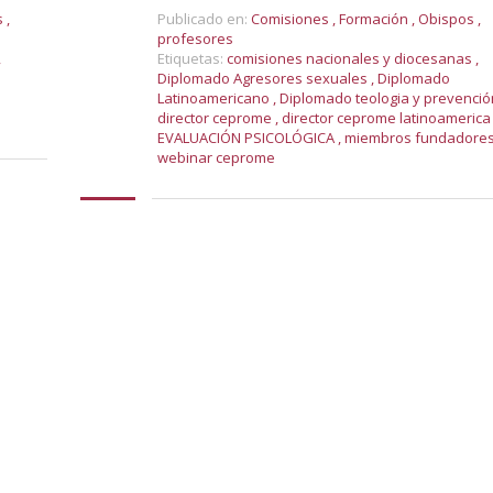
s
,
Publicado en:
Comisiones
,
Formación
,
Obispos
,
profesores
,
Etiquetas:
comisiones nacionales y diocesanas
,
Diplomado Agresores sexuales
,
Diplomado
Latinoamericano
,
Diplomado teologia y prevenci
director ceprome
,
director ceprome latinoameric
EVALUACIÓN PSICOLÓGICA
,
miembros fundadore
webinar ceprome