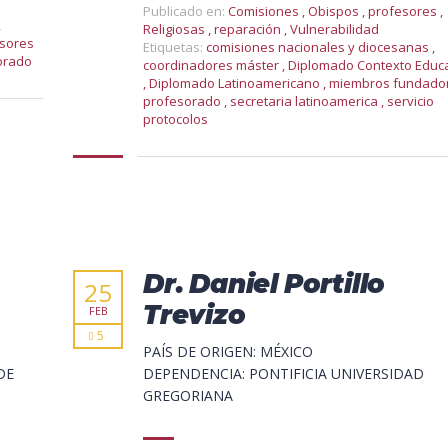
Publicado en:
Comisiones
,
Obispos
,
profesores
,
,
Religiosas
,
reparación
,
Vulnerabilidad
sores
Etiquetas:
comisiones nacionales y diocesanas
,
orado
coordinadores máster
,
Diplomado Contexto Educa
,
Diplomado Latinoamericano
,
miembros fundado
profesorado
,
secretaria latinoamerica
,
servicio
protocolos
Dr. Daniel Portillo
25
Trevizo
FEB
5
PAÍS DE ORIGEN: MÉXICO
DE
DEPENDENCIA: PONTIFICIA UNIVERSIDAD
GREGORIANA