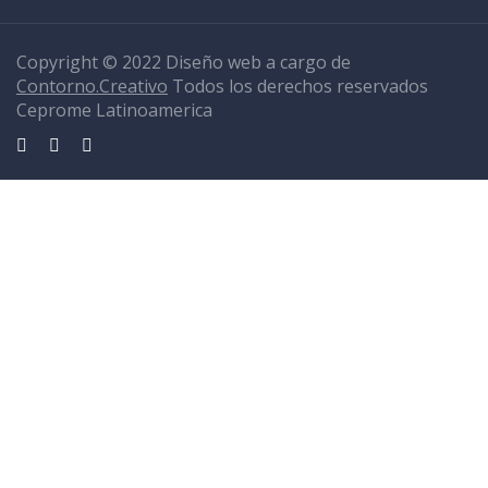
Copyright © 2022 Diseño web a cargo de
Contorno.Creativo
Todos los derechos reservados
Ceprome Latinoamerica
Sign In
La contraseña debe tener un mínimo de 8 caracteres de números y
letras, y contener al menos 1 letra mayúscula