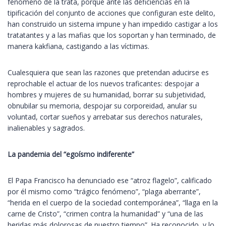
fenómeno de la trata, porque ante las deficiencias en la
tipificación del conjunto de acciones que configuran este delito,
han construido un sistema impune y han impedido castigar a los
tratatantes y a las mafias que los soportan y han terminado, de
manera kakfiana, castigando a las víctimas.
Cualesquiera que sean las razones que pretendan aducirse es
reprochable el actuar de los nuevos traficantes: despojar a
hombres y mujeres de su humanidad, borrar su subjetividad,
obnubilar su memoria, despojar su corporeidad, anular su
voluntad, cortar sueños y arrebatar sus derechos naturales,
inalienables y sagrados.
La pandemia del “egoísmo indiferente”
El Papa Francisco ha denunciado ese “atroz flagelo”, calificado
por él mismo como “trágico fenómeno”, “plaga aberrante”,
“herida en el cuerpo de la sociedad contemporánea”, “llaga en la
carne de Cristo”, “crimen contra la humanidad” y “una de las
heridas más dolorosas de nuestro tiempo”. Ha reconocido, y lo