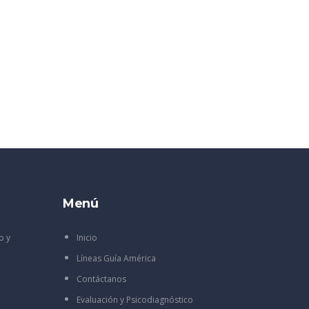
Menú
o y
Inicio
Líneas Guía América
Contáctanos
Evaluación y Psicodiagnóstico