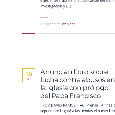
eclesial. Se trata de una publicación del Cent
Investigación y […]
Publicado en:
webinar
Anuncian libro sobre
10
lucha contra abusos en
SEP
la Iglesia con prólogo
del Papa Francisco
POR DAVID RAMOS | ACI Prensa A fines 
septiembre llegará a las tiendas el nuevo libr