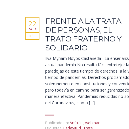
FRENTE A LA TRATA
22
DE PERSONAS, EL
AGO
1
TRATO FRATERNO Y
SOLIDARIO
Ilva Myriam Hoyos Castañeda La enseñanza
actual pandemia No resulta fácil entretejer l
paradojas de este tiempo de derechos, a la 
tiempo de pandemias. Derechos proclamad
solemnemente en constituciones y convenci
pero todavía en camino para ser garantizad
manera efectiva. Pandemias reducidas no sól
del Coronavirus, sino a […]
Publicado en:
Artículo
,
webinar
Etiquetas:
Esclavitud
,
Trata