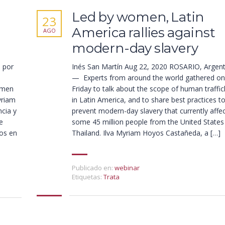
Led by women, Latin
23
America rallies against
AGO
modern-day slavery
 por
Inés San Martín Aug 22, 2020 ROSARIO, Argent
— Experts from around the world gathered on
rimen
Friday to talk about the scope of human traffic
yriam
in Latin America, and to share best practices t
cia y
prevent modern-day slavery that currently affe
e
some 45 million people from the United States
os en
Thailand. Ilva Myriam Hoyos Castañeda, a […]
Publicado en:
webinar
Etiquetas:
Trata