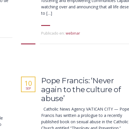
ro de
fostering and empowering communities capabl
watching over and announcing that all life des
to […]
Publicado en:
webinar
Pope Francis: ‘Never
10
again to the culture of
SEP
abuse’
Catholic News Agency VATICAN CITY — Pop
Francis has written a prologue to a recently
de
published book on sexual abuse in the Catholic
o
Church entitled “Theology and Prevention.”