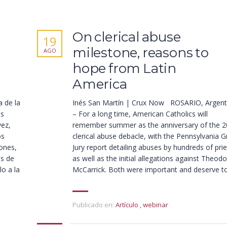
On clerical abuse
19
milestone, reasons to
AGO
hope from Latin
America
 de la
Inés San Martín | Crux Now ROSARIO, Argent
as
– For a long time, American Catholics will
vez,
remember summer as the anniversary of the 
os
clerical abuse debacle, with the Pennsylvania 
ones,
Jury report detailing abuses by hundreds of prie
os de
as well as the initial allegations against Theod
o a la
McCarrick. Both were important and deserve to
Publicado en:
Artículo
,
webinar