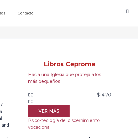
sos
Contacto
Libros Ceprome
Hacia una Iglesia que proteja a los
más pequeños
0
$
14.70
0
 /
 a
VER MÁS
l
Psico-teología del discernimiento
y and
vocacional