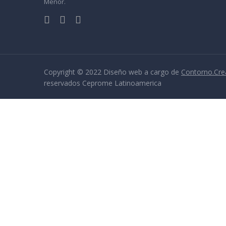
Menor.
Copyright © 2022 Diseño web a cargo de
Contorno.Cre
reservados Ceprome Latinoamerica
Sign In