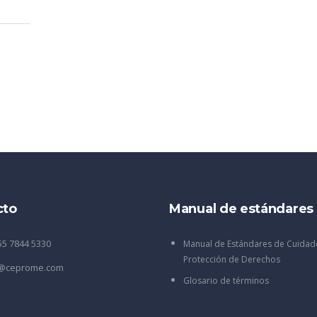
cto
Manual de estándares
55 7844 5330
Manual de Estándares de Cuidad
Protección de Derechos
o@ceprome.com
Glosario de términos