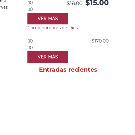
e of
$
15.00
0
$
18.00
erves
0
VER MÁS
Como hombres de Dios
0
$
170.00
0
VER MÁS
Entradas recientes
e