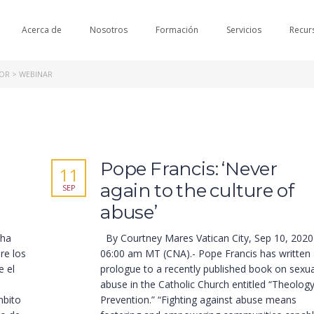
Acerca de
Nosotros
Formación
Servicios
Recur
NOR
>
WEBINAR
Pope Francis: ‘Never
11
again to the culture of
SEP
abuse’
 ha
By Courtney Mares Vatican City, Sep 10, 2020
re los
06:00 am MT (CNA).- Pope Francis has written
e el
prologue to a recently published book on sexua
abuse in the Catholic Church entitled “Theolog
mbito
Prevention.” “Fighting against abuse means