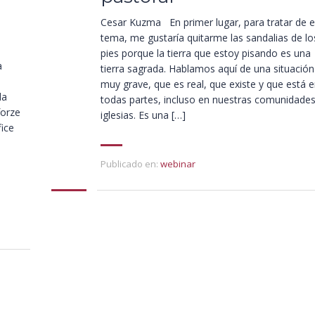
Cesar Kuzma En primer lugar, para tratar de e
tema, me gustaría quitarme las sandalias de lo
pies porque la tierra que estoy pisando es una
a
tierra sagrada. Hablamos aquí de una situación
muy grave, que es real, que existe y que está 
da
todas partes, incluso en nuestras comunidades
forze
iglesias. Es una […]
fice
Publicado en:
webinar