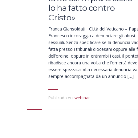
lo ha fatto contro
Cristo»
Franca Giansoldati Città del Vaticano – Pap
Francesco incoraggia a denunciare gli abusi
sessuali. Senza specificare se la denuncia va
fatta presso i tribunali diocesani oppure alle 
dell’ordine, oppure in entrambi i casi, il ponte
ribadisce ancora una volta che l’omertà deve
essere spezzata. «La necessaria denuncia va
sempre accompagnata da un annuncio […]
Publicado en:
webinar