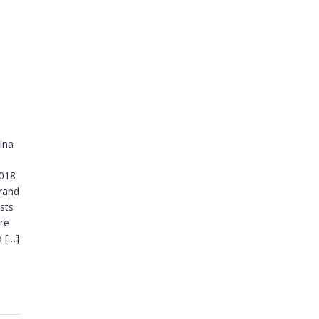
ina
2018
Grand
sts
ore
 […]