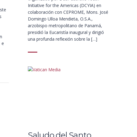
Initiative for the Americas (DCYIA) en
ste
colaboración con CEPROME, Mons. José
s
Domingo Ulloa Mendieta, O.S.A.,
arzobispo metropolitano de Panamá,
presidió la Eucaristía inaugural y dirigió
en
una profunda reflexión sobre la […]
 e
Saludo del Santo