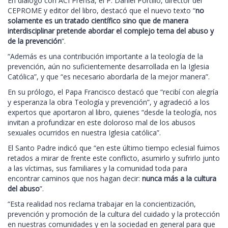
En diálogo con ACI Prensa, el P. Daniel Portillo, director del
CEPROME y editor del libro, destacó que el nuevo texto “
no
solamente es un tratado científico sino que de manera
interdisciplinar pretende abordar el complejo tema del abuso y
de la prevención
”.
“Además es una contribución importante a la teología de la
prevención, aún no suficientemente desarrollada en la Iglesia
Católica”, y que “es necesario abordarla de la mejor manera”.
En su prólogo, el Papa Francisco destacó que “recibí con alegría
y esperanza la obra Teología y prevención”, y agradeció a los
expertos que aportaron al libro, quienes “desde la teología, nos
invitan a profundizar en este doloroso mal de los abusos
sexuales ocurridos en nuestra Iglesia católica”.
El Santo Padre indicó que “en este último tiempo eclesial fuimos
retados a mirar de frente este conflicto, asumirlo y sufrirlo junto
a las víctimas, sus familiares y la comunidad toda para
encontrar caminos que nos hagan decir:
nunca más a la cultura
del abuso
”.
“Esta realidad nos reclama trabajar en la concientización,
prevención y promoción de la cultura del cuidado y la protección
en nuestras comunidades y en la sociedad en general para que