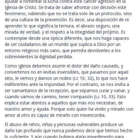
ayudar a fomentar la lucha contra este cáncer agresivo en la
Iglesia de Cristo. Se trata de saber afrontar con decisión este
fenómeno, sabiendo que no se trata solo de un protocolo, sino
de una cultura de la prevención. Es decir, una disposición de re
aprender lo que significa la ternura, el abrazo seguro, una
mirada de verdad, y el respeto a la integridad del prójimo. Es
contemplar desde una óptica diferente, que nos haga capaces
de ser ciudadanos de un mundo que suplica a Dios por un
entorno religioso más sano, que permita devolverles a los
sobrevivientes la dignidad perdida.
Como Iglesia debemos asumir el dolor del daño causado, y
convertirnos no en levitas insensibles, que pasamos por aquel
sitio, le vemos y damos un rodeo (Lc 10, 32), lo que nos hace
indiferentes ante la impunidad. Por el contrario, se nos invita a
ser samaritanos de la recepción, que sepamos curar y sanar, y
cuando vamos de camino, tener compasión (Lc 10, 33). Esto
implica estar atentos a aquellos que más nos necesitan, de
nuestro amor y ayuda. Porque solo quien ha vivido y mirado con
amor al otro es capaz de mirarlo con misericordia.
El abuso de niños, niñas y personas vulnerables produce un
daño tan profundo que nunca podemos decir que hemos hecho
lo suficiente. Y aún cuando hubiera algún impedimento para