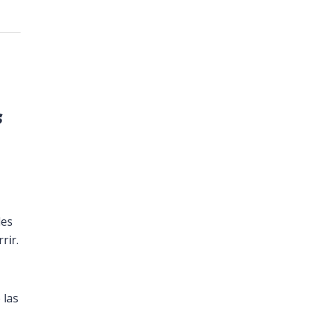
s
les
rir.
 las