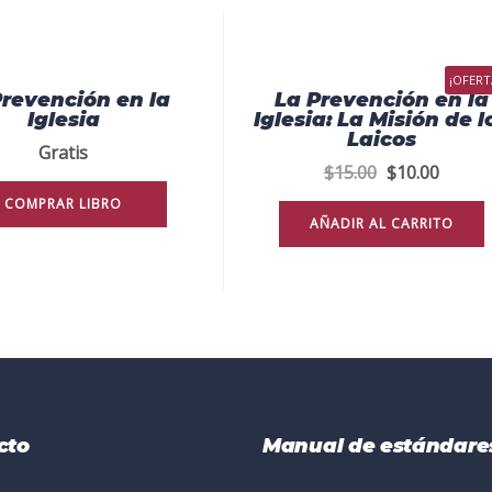
¡OFERT
Prevención en la
La Prevención en la
Iglesia
Iglesia: La Misión de l
Laicos
Gratis
El
El
$
15.00
$
10.00
precio
precio
COMPRAR LIBRO
original
actual
AÑADIR AL CARRITO
era:
es:
$15.00.
$10.00
cto
Manual de estándare