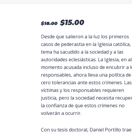
$
15.00
El
El
$
18.00
precio
precio
original
actual
Desde que salieron a la luz los primeros
era:
es:
casos de pederastia en la Iglesia católica, 
$18.00.
$15.00.
tema ha sacudido a la sociedad y a las
autoridades eclesiásticas. La Iglesia, en 
momento acusada incluso de encubrir a l
responsables, ahora lleva una política de
cero tolerancias ante estos crímenes. Las
víctimas y los responsables requieren
justicia, pero la sociedad necesita recupe
la confianza de que estos crímenes no
volverán a ocurrir.
Con su tesis doctoral, Daniel Portillo trae