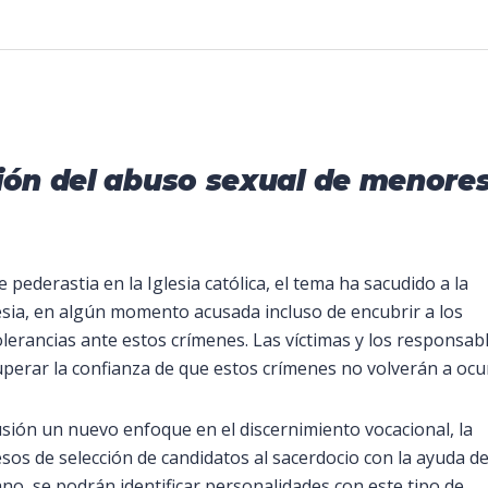
ión del abuso sexual de menore
 pederastia en la Iglesia católica, el tema ha sacudido a la
glesia, en algún momento acusada incluso de encubrir a los
olerancias ante estos crímenes. Las víctimas y los responsab
cuperar la confianza de que estos crímenes no volverán a ocur
scusión un nuevo enfoque en el discernimiento vocacional, la
esos de selección de candidatos al sacerdocio con la ayuda de
iano, se podrán identificar personalidades con este tipo de