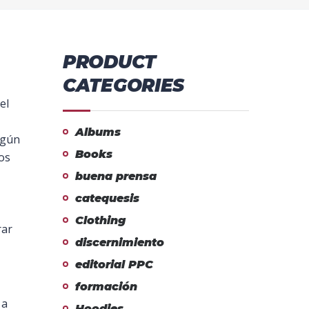
PRODUCT
CATEGORIES
el
Albums
algún
Books
os
buena prensa
catequesis
Clothing
rar
discernimiento
editorial PPC
formación
 a
Hoodies