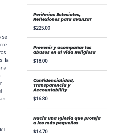
Periferias Eclesiales,
Reflexiones para avanzar
$
225.00
s se
rre
Prevenir y acompañar los
vos
abusos en al vida Religiosa
s, la
$
18.00
ana
a
Confidencialidad,
r
Transparencia y
Accountability
l
can
$
16.80
Hacia una Iglesia que proteja
a los más pequeños
del
$
14.70