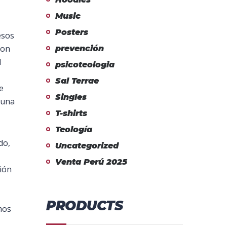
Music
Posters
esos
con
prevención
l
psicoteologia
Sal Terrae
e
Singles
 una
T-shirts
Teología
do,
Uncategorized
Venta Perú 2025
ión
PRODUCTS
mos