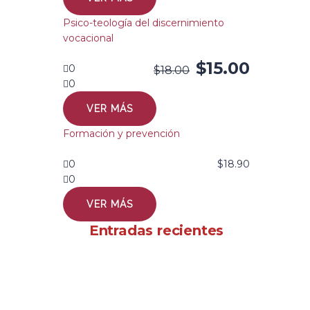
Psico-teología del discernimiento
vocacional
$
15.00
0
$
18.00
0
VER MÁS
Formación y prevención
0
$
18.90
0
VER MÁS
Entradas recientes