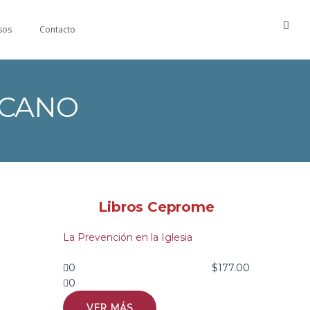
sos
Contacto
ICANO
Libros Ceprome
La Prevención en la Iglesia
0
$
177.00
0
VER MÁS