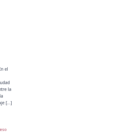
n el
iudad
tre la
la
aje […]
reso