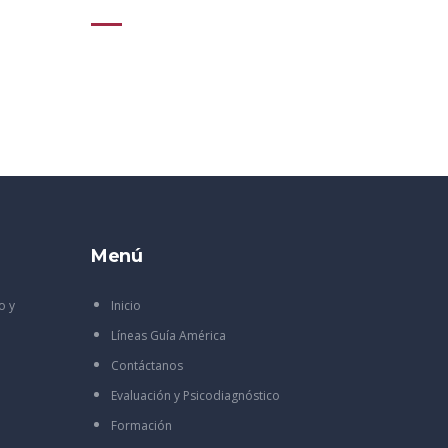
Menú
o y
Inicio
Líneas Guía América
Contáctanos
Evaluación y Psicodiagnóstico
Formación