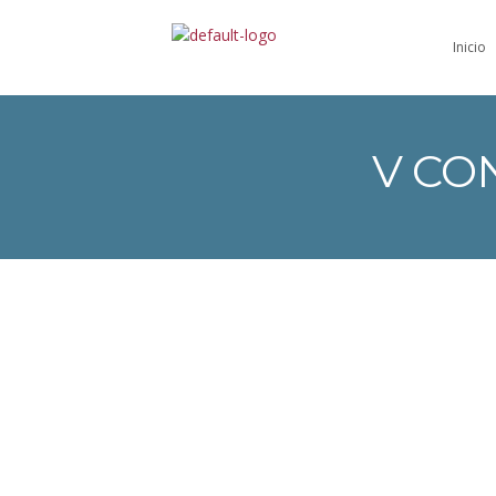
Inicio
V CO