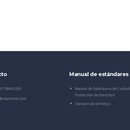
cto
Manual de estándares
55 7844 5330
Manual de Estándares de Cuidad
Protección de Derechos
o@ceprome.com
Glosario de términos