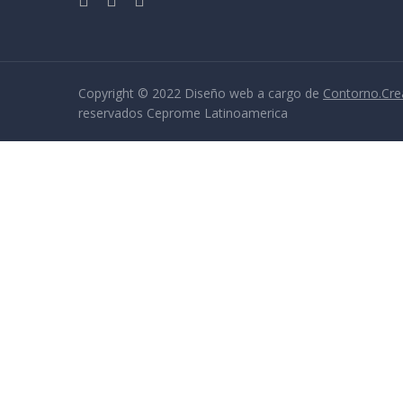
Copyright © 2022 Diseño web a cargo de
Contorno.Cre
reservados Ceprome Latinoamerica
Sign In
La contraseña debe tener un mínimo de 8 caracteres de números y le