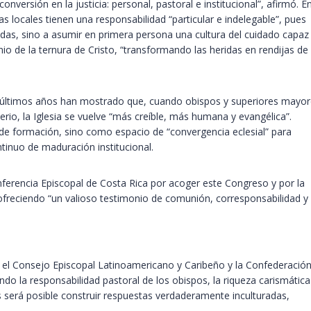
onversión en la justicia: personal, pastoral e institucional”, afirmó. E
as locales tienen una responsabilidad “particular e indelegable”, pues
das, sino a asumir en primera persona una cultura del cuidado capaz
nio de la ternura de Cristo, “transformando las heridas en rendijas de
s últimos años han mostrado que, cuando obispos y superiores mayo
erio, la Iglesia se vuelve “más creíble, más humana y evangélica”.
 formación, sino como espacio de “convergencia eclesial” para
tinuo de maduración institucional.
ferencia Episcopal de Costa Rica por acoger este Congreso y por la
 ofreciendo “un valioso testimonio de comunión, corresponsabilidad y
 el Consejo Episcopal Latinoamericano y Caribeño y la Confederació
do la responsabilidad pastoral de los obispos, la riqueza carismática
as será posible construir respuestas verdaderamente inculturadas,
.