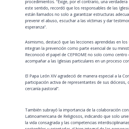
procedimientos. “Exige, por el contrario, una verdadera c
este sentido, recordó que los responsables de las Iglesi
están llamados no solo a garantizar estructuras adecua
prevenir el abuso, escuchar a las víctimas y dar testimo
esperanza”.
Asimismo, destacó que las lecciones aprendidas en lo
integran la prevención como parte esencial de su minist
Reconoció el papel de CEPROME no solo como centro de
acompañar a las Iglesias particulares en un proceso con
El Papa León XIV agradeció de manera especial a la Con
participación activa de representantes de sus diócesis,
cercanía pastoral”.
También subrayó la importancia de la colaboración con
Latinoamericana de Religiosos, indicando que solo unien
la vida consagrada y las competencias interdisciplinari
sostenibles y orientadas al bien integral de las personas