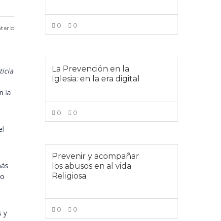
0
0
tario
VER MÁS
La Prevención en la
ticia
Iglesia: en la era digital
n la
0
0
el
VER MÁS
Prevenir y acompañar
más
los abusos en al vida
Religiosa
to
0
0
s y