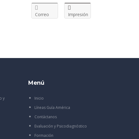
Correo
Impresión
Menú
o y
Inicio
Líneas Guía América
Contáctanos
Evaluación y Psicodiagnóstico
Formación