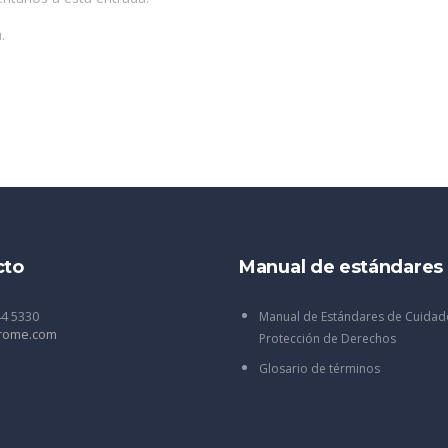
.
cto
Manual de estándares
44 5330
Manual de Estándares de Cuidad
rome.com
Protección de Derechos
Glosario de términos