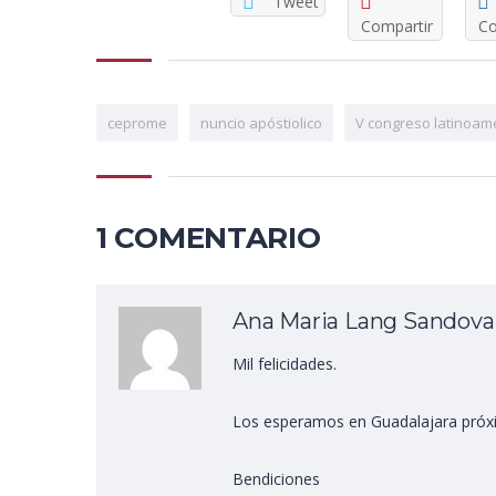
Tweet
Compartir
Co
ceprome
nuncio apóstiolico
V congreso latinoam
1 COMENTARIO
Ana Maria Lang Sandova
Mil felicidades.
Los esperamos en Guadalajara próx
Bendiciones