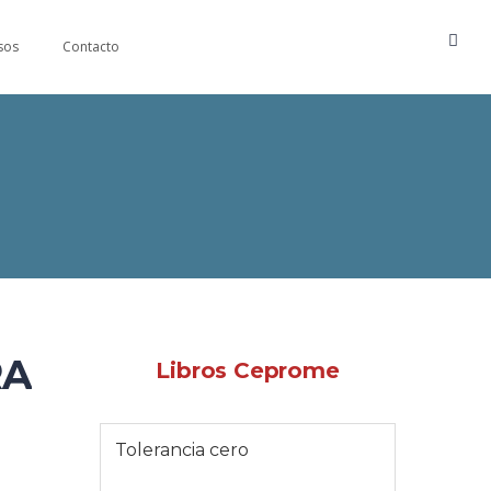
sos
Contacto
RA
Libros Ceprome
Tolerancia cero