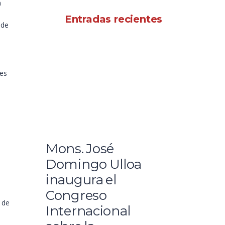
n
VER MÁS
Entradas recientes
 de
res
Mons. José
Domingo Ulloa
inaugura el
n
Congreso
 de
Internacional