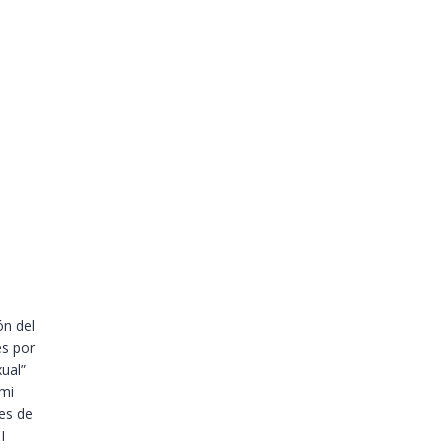
ón del
es por
ual”
 mi
es de
I