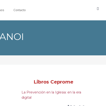
sos
Contacto
ANOI
Libros Ceprome
La Prevención en la Iglesia: en la era
digital