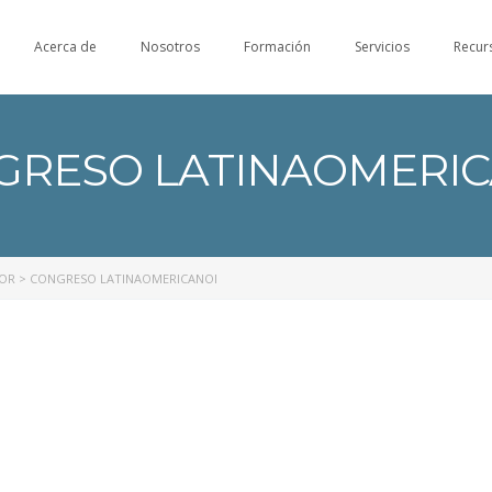
Acerca de
Nosotros
Formación
Servicios
Recur
GRESO LATINAOMERIC
NOR
>
CONGRESO LATINAOMERICANOI