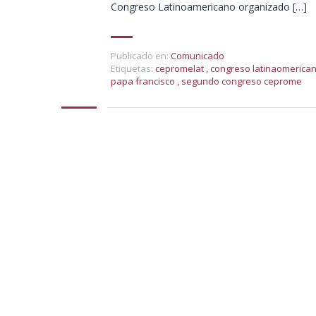
Congreso Latinoamericano organizado […]
Publicado en:
Comunicado
Etiquetas:
cepromelat
,
congreso latinaomerica
papa francisco
,
segundo congreso ceprome