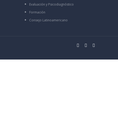
Evaluación y Psicodiagnóstico
Formación
Consejo Latinoamericano