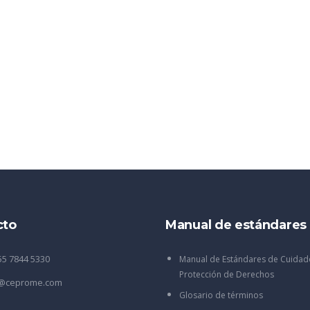
cto
Manual de estándares
55 7844 5330
Manual de Estándares de Cuidad
Protección de Derechos
o@ceprome.com
Glosario de términos