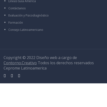
Líneas Guía América
Contáctanos
Evaluación y Psicodiagnóstico
Formación
Consejo Latinoamericano
Copyright © 2022 Diseño web a cargo de
Contorno.Creativo
Todos los derechos reservados
Ceprome Latinoamerica
Sign In