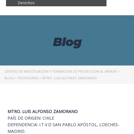
Derechos
Blog
CENTRO DE INVESTIGACIÓN Y FORMACIÓN DE PROTECCIÓN AL MENOR
>
BLOG
>
PROFESORES
>
MTRO. LUIS ALFONSO ZAMORANO
MTRO. LUIS ALFONSO ZAMORANO
PAÍS DE ORIGEN: CHILE
DEPENDENCIA: I.T.V.D SAN PABLO APÓSTOL, LOECHES-
MADRID.