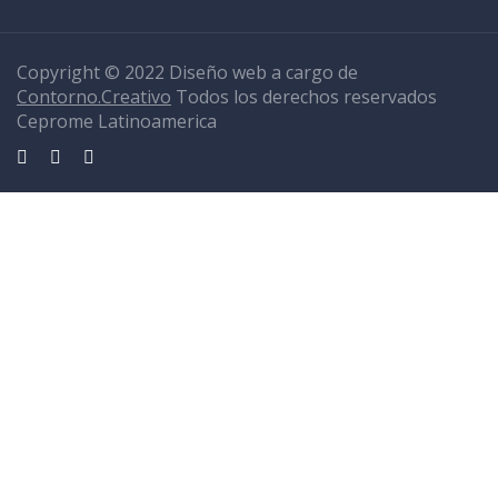
Copyright © 2022 Diseño web a cargo de
Contorno.Creativo
Todos los derechos reservados
Ceprome Latinoamerica
Sign In
La contraseña debe tener un mínimo de 8 caracteres de números y