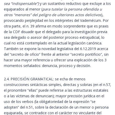
sea “indispensable”)
y un sustantivo reductivo que excluye a los
equiparados al menor (
para tutelar la persona ofendida u
otros “menores” del peligro de ulteriores actos delictivos
),
provocando perplejidad en los intérpretes del Vademécum. Por
otra parte, el n. 39 afirma en modo sorprendente que es praxis
de la CDF disuadir que el delegado para la investigación previa
sea delegado o asesor del posterior proceso extrajudicial, lo
cual no está contemplado en la actual legislación canónica.
También se expone la novedad legislativa del 6.12.2019 acerca
del “secreto de oficio” frente al anterior “secreto pontificio”, sin
hacer una mayor referencia u ofrecer una explicación de los 3
momentos señalados: denuncia, proceso y decisión.
2.4. PRECISIÓN GRAMATICAL: se echa de menos
construcciones sintácticas simples, directas y sobrias (en el n.57,
el pronombre “ellas” puede referirse a las estructuras estatales
o a las víctimas de denuncian); mayor precisión jurídica en el
uso de los verbos (la obligatoriedad de la expresión “se
adopten” del n.51, sobre la declaración de un menor o persona
equiparada, se contradice con el carácter no vinculante del