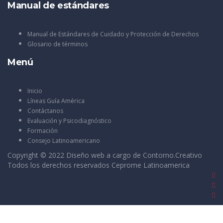
Manual de estándares
Manual de Estándares de Cuidado y Protección de Derechos
Glosario de términos
Menú
Inicio
Líneas Guía América
Contáctanos
Evaluación y Psicodiagnóstico
Formación
Consejo Latinoamericano
Copyright © 2022 Diseño web a cargo de
Contorno.Creativo
Todos los derechos reservados Ceprome Latinoamerica
Sign In