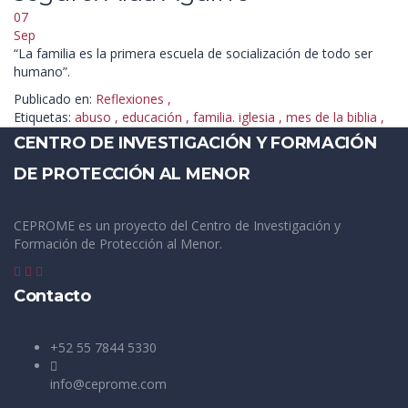
07
Sep
“La familia es la primera escuela de socialización de todo ser
humano”.
Publicado en:
Reflexiones
,
Etiquetas:
abuso
,
educación
,
familia. iglesia
,
mes de la biblia
,
CENTRO DE INVESTIGACIÓN Y FORMACIÓN
DE PROTECCIÓN AL MENOR
CEPROME es un proyecto del Centro de Investigación y
Formación de Protección al Menor.
Contacto
+52 55 7844 5330
info@ceprome.com