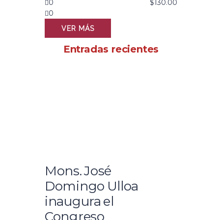
0
$
130.00
0
VER MÁS
Entradas recientes
Mons. José
Domingo Ulloa
inaugura el
Congreso