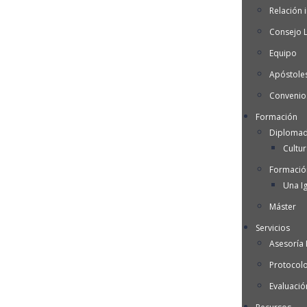
Relación i
Consejo 
Equipo
Apóstoles
Convenio
Formación
Diplomad
Cultu
Formació
Una Ig
Máster
Servicios
Asesoría I
Protocol
Evaluació