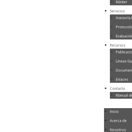
Máster
Servicios
Asesoría I
Protocol
Evaluació
Recursos
Publicaci
Líneas Gu
Document
Enlaces
Contacto
Manual d
Inicio
Acerca de
Nosotros