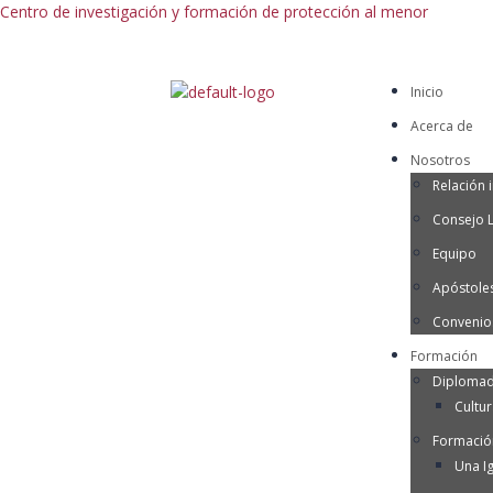
Centro de investigación y formación de protección al menor
Inicio
Acerca de
Nosotros
Relación i
Consejo 
Equipo
Apóstoles
Convenio
Formación
Diplomad
Cultu
Formació
Una Ig