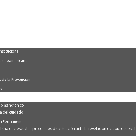
nstitucional
Latinoamericano
 de la Prevención
s
o asincrónico
ra del cuidado
n Permanente
lesia que escucha: protocolos de actuación ante la revelación de abuso sexual e