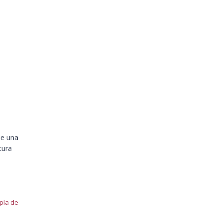
de una
tura
pla de