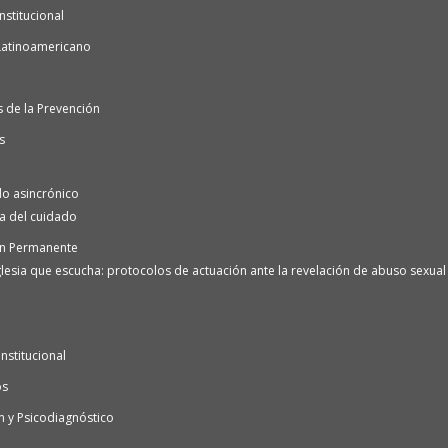
nstitucional
Latinoamericano
 de la Prevención
s
o asincrónico
ra del cuidado
n Permanente
lesia que escucha: protocolos de actuación ante la revelación de abuso sexual e
nstitucional
os
n y Psicodiagnóstico