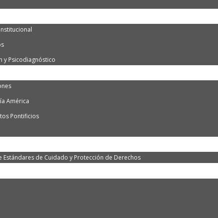
nstitucional
os
n y Psicodiagnóstico
ones
ía América
os Pontificios
e Estándares de Cuidado y Protección de Derechos