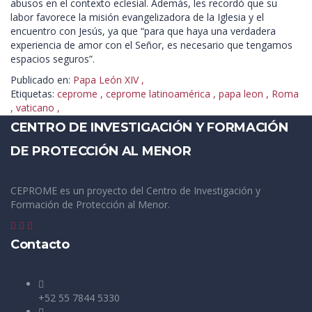
abusos en el contexto eclesial. Además, les recordó que su
labor favorece la misión evangelizadora de la Iglesia y el
encuentro con Jesús, ya que “para que haya una verdadera
experiencia de amor con el Señor, es necesario que tengamos
espacios seguros”.
Publicado en:
Papa León XIV
,
Etiquetas:
ceprome
,
ceprome latinoamérica
,
papa leon
,
Roma
,
vaticano
,
CENTRO DE INVESTIGACIÓN Y FORMACIÓN
DE PROTECCIÓN AL MENOR
CEPROME es un proyecto del Centro de Investigación y
Formación de Protección al Menor.
Contacto
+52 55 7844 5330