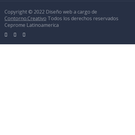
Copyright © 2022 Diseño web a cargo de
Contorno.Creativo
Todos los derechos reservados
Ceprome Latinoamerica
Sign In
La contraseña debe tener un mínimo de 8 caracteres de números y
letras, y contener al menos 1 letra mayúscula