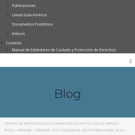
Publicaciones
Líneas Guía América
Documentos Pontificios
Enlaces
Contacto
Manual de Estándares de Cuidado y Protección de Derechos
Blog
CENTRO DE INVESTIGACIÓN Y FORMACIÓN DE PROTECCIÓN AL MENOR
>
BLOG
>
MENSAJE
>
MENSAJE: CON OCASIÓN DEL DÍA INTERNACIONAL DE LA