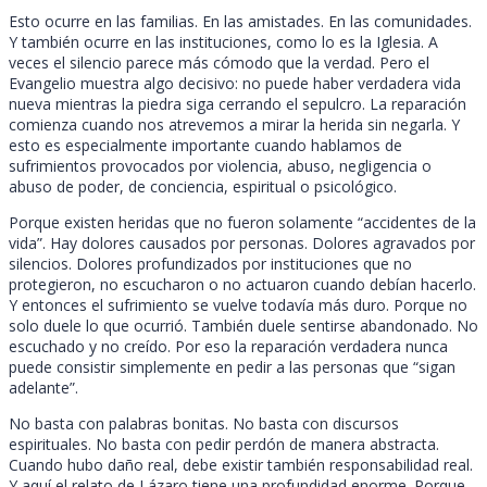
Esto ocurre en las familias. En las amistades. En las comunidades.
Y también ocurre en las instituciones, como lo es la Iglesia. A
veces el silencio parece más cómodo que la verdad. Pero el
Evangelio muestra algo decisivo: no puede haber verdadera vida
nueva mientras la piedra siga cerrando el sepulcro. La reparación
comienza cuando nos atrevemos a mirar la herida sin negarla. Y
esto es especialmente importante cuando hablamos de
sufrimientos provocados por violencia, abuso, negligencia o
abuso de poder, de conciencia, espiritual o psicológico.
Porque existen heridas que no fueron solamente “accidentes de la
vida”. Hay dolores causados por personas. Dolores agravados por
silencios. Dolores profundizados por instituciones que no
protegieron, no escucharon o no actuaron cuando debían hacerlo.
Y entonces el sufrimiento se vuelve todavía más duro. Porque no
solo duele lo que ocurrió. También duele sentirse abandonado. No
escuchado y no creído. Por eso la reparación verdadera nunca
puede consistir simplemente en pedir a las personas que “sigan
adelante”.
No basta con palabras bonitas. No basta con discursos
espirituales. No basta con pedir perdón de manera abstracta.
Cuando hubo daño real, debe existir también responsabilidad real.
Y aquí el relato de Lázaro tiene una profundidad enorme. Porque