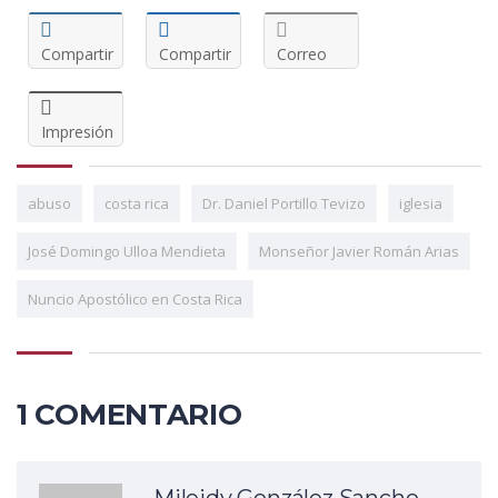
Compartir
Compartir
Correo
Impresión
abuso
costa rica
Dr. Daniel Portillo Tevizo
iglesia
José Domingo Ulloa Mendieta
Monseñor Javier Román Arias
Nuncio Apostólico en Costa Rica
1 COMENTARIO
Mileidy González Sancho