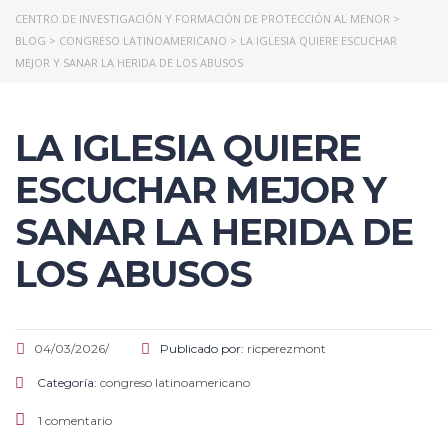
CENTRO DE INVESTIGACIÓN Y FORMACIÓN DE PROTECCIÓN AL MENOR
>
BLOG
>
CONGRESO LATINOAMERICANO
>
LA IGLESIA QUIERE ESCUCHAR
MEJOR Y SANAR LA HERIDA DE LOS ABUSOS
LA IGLESIA QUIERE
ESCUCHAR MEJOR Y
SANAR LA HERIDA DE
LOS ABUSOS
04/03/2026/
Publicado por:
ricperezmont
Categoría:
congreso latinoamericano
1 comentario