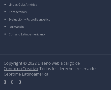
Líneas Guía América
Contáctanos
Evaluación y Psicodiagnóstico
Formación
Consejo Latinoamericano
Copyright © 2022 Diseño web a cargo de
Contorno.Creativo
Todos los derechos reservados
Ceprome Latinoamerica
Sign In