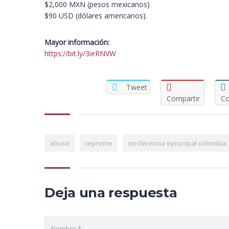
$2,000 MXN (pesos mexicanos)
$90 USD (dólares americanos).
Mayor información:
https://bit.ly/3ieRNVW
Tweet
Compartir
Co
abuso
ceprome
conferencia episcopal colombia
Deja una respuesta