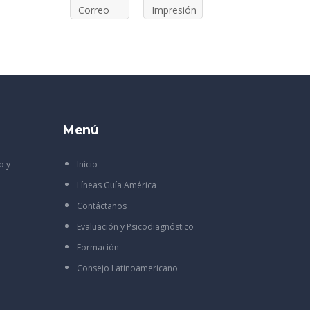
Correo
Impresión
Menú
o y
Inicio
Líneas Guía América
Contáctanos
Evaluación y Psicodiagnóstico
Formación
Consejo Latinoamericano