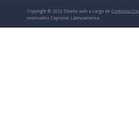
Copyright © 2022 Diseño web a cargo de
Contorno.Cre
reservados Ceprome Latinoamerica
Sign In
La contraseña debe tener un mínimo de 8 caracteres de números y le
I want to sign up as instructor