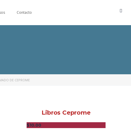
sos
Contacto
OMADO DE CEPROME
Libros Ceprome
$
10.00