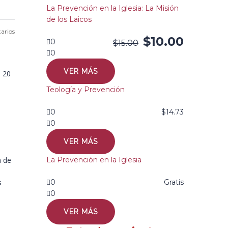
La Prevención en la Iglesia: La Misión
de los Laicos
arios
$
10.00
0
$
15.00
0
VER MÁS
l 20
Teología y Prevención
0
$
14.73
0
VER MÁS
a de
La Prevención en la Iglesia
s
0
Gratis
0
VER MÁS