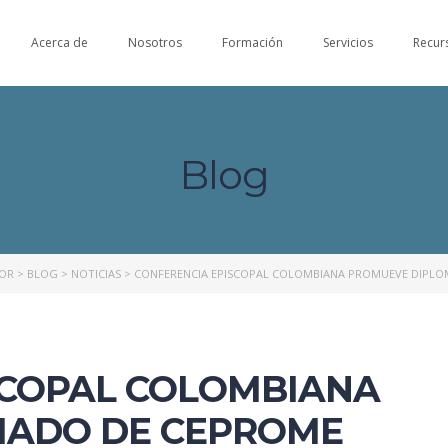
Acerca de
Nosotros
Formación
Servicios
Recur
Blog
NOR
>
BLOG
>
NOTICIAS
>
CONFERENCIA EPISCOPAL COLOMBIANA PROMUEVE DIPL
SCOPAL COLOMBIANA
MADO DE CEPROME