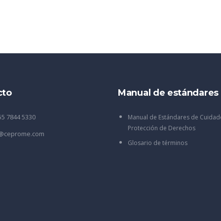
cto
Manual de estándares
55 7844 5330
Manual de Estándares de Cuidad
Protección de Derechos
o@ceprome.com
Glosario de términos