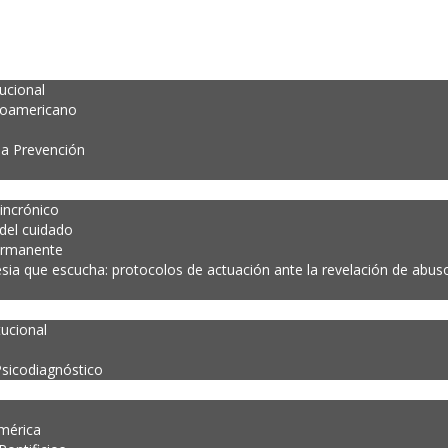
tucional
noamericano
la Prevención
incrónico
 del cuidado
ermanente
esia que escucha: protocolos de actuación ante la revelación de abuso 
tucional
Psicodiagnóstico
mérica