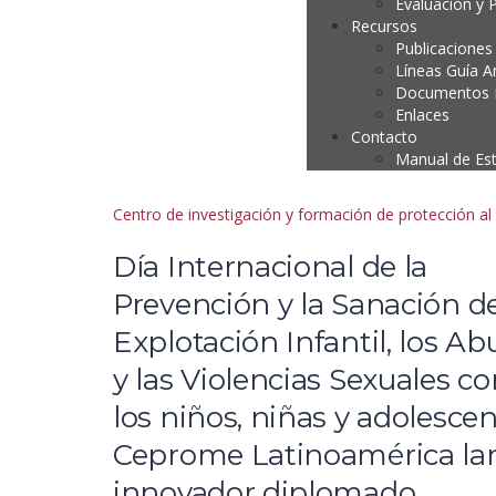
Evaluación y 
Recursos
Publicaciones
Líneas Guía A
Documentos P
Enlaces
Contacto
Manual de Es
Centro de investigación y formación de protección a
Día Internacional de la
Prevención y la Sanación de
Explotación Infantil, los Ab
y las Violencias Sexuales co
los niños, niñas y adolesce
Ceprome Latinoamérica la
innovador diplomado