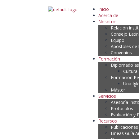
Inicio
Acerca de
Nosotros
Relación insti
Consejo Lati
Equipo
Apóstoles de 
Convenios
Formación
Diplomado as
Cultura
Formación P
Una Igl
Máster
Servicios
Asesoría Insti
Protocolos
Evaluación y 
Recursos
Publicaciones
Líneas Guía A