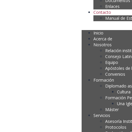
Documentos P
Enlaces
Contacto
Manual de Es
Inicio
Acerca de
Nosotros
Relación insti
Consejo Lati
Equipo
Apóstoles de 
Convenios
Formación
Diplomado as
Cultura
Formación P
Una Igl
Máster
Servicios
Asesoría Insti
Protocolos