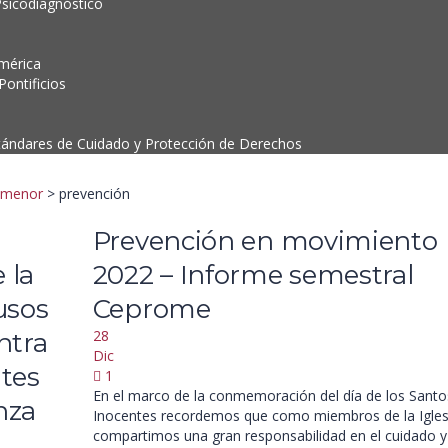
Psicodiagnóstico
mérica
ontificios
tándares de Cuidado y Protección de Derechos
l menor
>
prevención
Prevención en movimiento
 la
2022 – Informe semestral
usos
Ceprome
28
ntra
Dic
ntes
1
En el marco de la conmemoración del día de los Santo
nza
Inocentes recordemos que como miembros de la Igles
compartimos una gran responsabilidad en el cuidado y