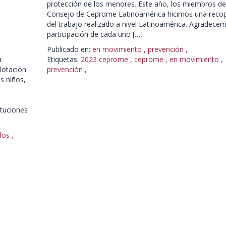
protección de los menores. Este año, los miembros de
Consejo de Ceprome Latinoamérica hicimos una recop
del trabajo realizado a nivel Latinoamérica. Agradecem
participación de cada uno […]
Publicado en:
en movimiento
,
prevención
,
a
Etiquetas:
2023 ceprome
,
ceprome
,
en movimiento
,
plotación
prevención
,
os niños,
ituciones
dos
,