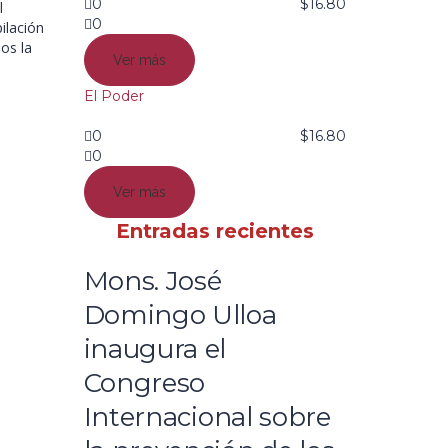
0
$
16.80
l
0
ilación
os la
Ver más
El Poder
0
$
16.80
0
Ver más
Entradas recientes
Mons. José
Domingo Ulloa
inaugura el
Congreso
Internacional sobre