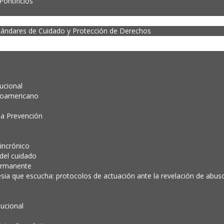
ontificios
tándares de Cuidado y Protección de Derechos
tucional
noamericano
la Prevención
incrónico
 del cuidado
ermanente
esia que escucha: protocolos de actuación ante la revelación de abuso 
tucional