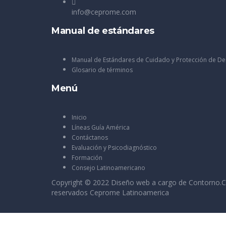
info@ceprome.com
Manual de estándares
Manual de Estándares de Cuidado y Protección de D
Glosario de términos
Menú
Inicio
Líneas Guía América
Contáctanos
Evaluación y Psicodiagnóstico
Formación
Consejo Latinoamericano
Copyright © 2022 Diseño web a cargo de
Contorno.C
reservados Ceprome Latinoamerica
Sign In