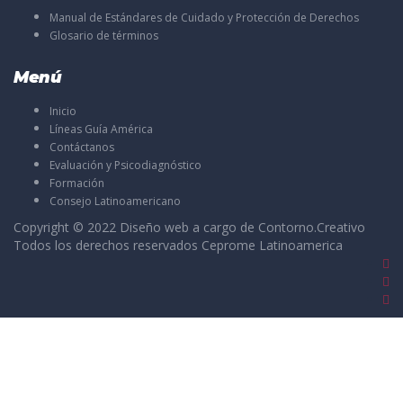
Manual de Estándares de Cuidado y Protección de Derechos
Glosario de términos
Menú
Inicio
Líneas Guía América
Contáctanos
Evaluación y Psicodiagnóstico
Formación
Consejo Latinoamericano
Copyright © 2022 Diseño web a cargo de
Contorno.Creativo
Todos los derechos reservados Ceprome Latinoamerica
Sign In