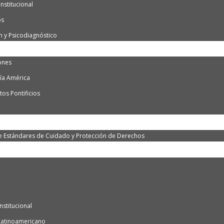
nstitucional
os
n y Psicodiagnóstico
ones
ía América
os Pontificios
e Estándares de Cuidado y Protección de Derechos
nstitucional
Latinoamericano