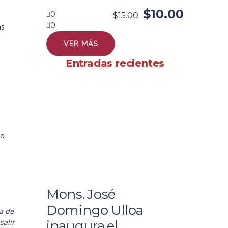
$
10.00
0
$
15.00
0
as
VER MÁS
Entradas recientes
 o
Mons. José
Domingo Ulloa
ta de
salir
inaugura el