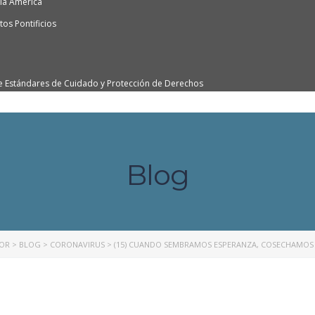
ía América
os Pontificios
e Estándares de Cuidado y Protección de Derechos
Blog
NOR
>
BLOG
>
CORONAVIRUS
>
(15) CUANDO SEMBRAMOS ESPERANZA, COSECHAMOS