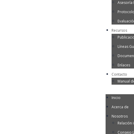
Asesoría I
Protocol
Evaluació
Recursos
Publicaci
Líneas Gu
Document
Enlaces
Contacto
Manual d
Inicio
Acerca de
Nosotros
Relación i
Consejo 