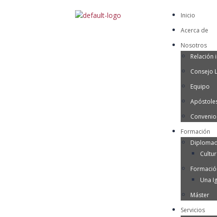
Inicio
Acerca de
Nosotros
Relación i
Consejo 
Equipo
Apóstoles
Convenio
Formación
Diplomad
Cultu
Formació
Una Ig
Máster
Servicios