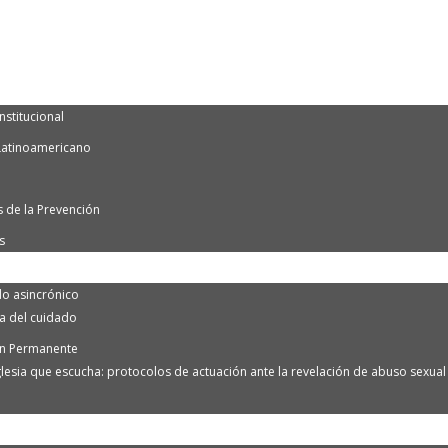
nstitucional
Latinoamericano
 de la Prevención
s
o asincrónico
ra del cuidado
n Permanente
lesia que escucha: protocolos de actuación ante la revelación de abuso sexual e