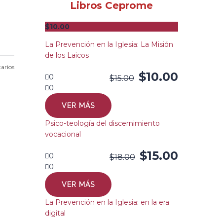
Libros Ceprome
$
10.00
La Prevención en la Iglesia: La Misión
de los Laicos
arios
$
10.00
0
$
15.00
0
VER MÁS
Psico-teología del discernimiento
vocacional
$
15.00
0
$
18.00
0
VER MÁS
La Prevención en la Iglesia: en la era
digital