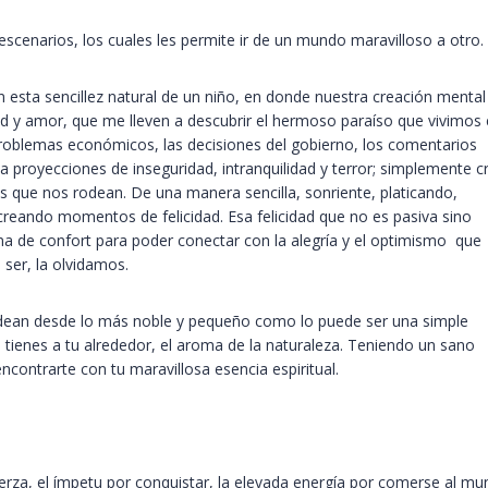
scenarios, los cuales les permite ir de un mundo maravilloso a otro.
esta sencillez natural de un niño, en donde nuestra creación mental
d y amor, que me lleven a descubrir el hermoso paraíso que vivimos 
s problemas económicos, las decisiones del gobierno, los comentarios
a proyecciones de inseguridad, intranquilidad y terror; simplemente c
 que nos rodean. De una manera sencilla, sonriente, platicando,
reando momentos de felicidad. Esa felicidad que no es pasiva sino
na de confort para poder conectar con la alegría y el optimismo que
 ser, la olvidamos.
 rodean desde lo más noble y pequeño como lo puede ser una simple
e tienes a tu alrededor, el aroma de la naturaleza. Teniendo un sano
ontrarte con tu maravillosa esencia espiritual.
rza, el ímpetu por conquistar, la elevada energía por comerse al m