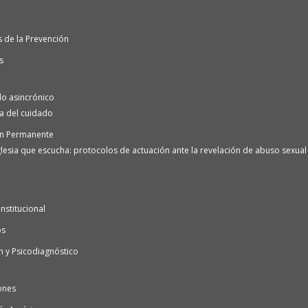
 de la Prevención
s
o asincrónico
ra del cuidado
n Permanente
lesia que escucha: protocolos de actuación ante la revelación de abuso sexual e
nstitucional
os
n y Psicodiagnóstico
ones