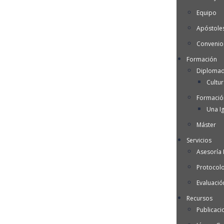
Equipo
Apóstoles
Convenio
Formación
Diplomad
Cultu
Formació
Una Ig
Máster
Servicios
Asesoría I
Protocol
Evaluació
Recursos
Publicaci