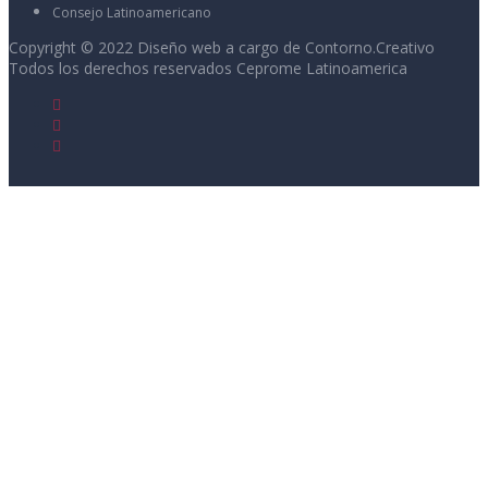
Consejo Latinoamericano
Copyright © 2022 Diseño web a cargo de
Contorno.Creativo
Todos los derechos reservados Ceprome Latinoamerica
Sign In
La contraseña debe tener un mínimo
de 8 caracteres de números y letras, y contener al menos 1 letra
mayúscula
I want to sign up as instructor