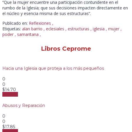
“Que la mujer encuentre una participación contundente en el
rumbo de la Iglesia; que sus decisiones impacten directamente en
el núcleo y esencia misma de sus estructuras”.
Publicado en:
Reflexiones
,
Etiquetas:
alan barrio
,
eclesiales
,
estructuras
,
iglesia
,
mujer
,
poder
,
samaritana
,
Libros Ceprome
Hacia una Iglesia que proteja a los más pequeños
0
0
$
14.70
Ver más
Abusos y Reparación
0
0
$
17.85
Ver más