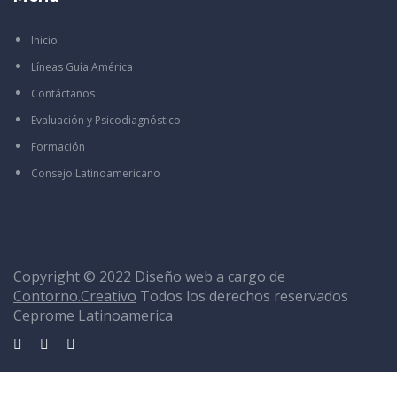
Inicio
Líneas Guía América
Contáctanos
Evaluación y Psicodiagnóstico
Formación
Consejo Latinoamericano
Copyright © 2022 Diseño web a cargo de
Contorno.Creativo
Todos los derechos reservados
Ceprome Latinoamerica
Sign In