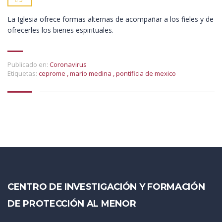
La Iglesia ofrece formas alternas de acompañar a los fieles y de
ofrecerles los bienes espirituales.
Publicado en:
Coronavirus
Etiquetas:
ceprome
,
mario medina
,
pontificia de mexico
CENTRO DE INVESTIGACIÓN Y FORMACIÓN
DE PROTECCIÓN AL MENOR