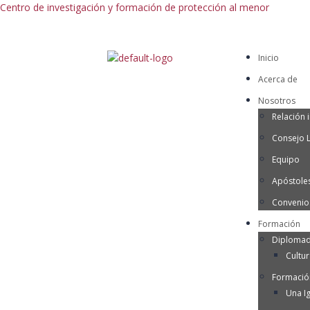
Centro de investigación y formación de protección al menor
Inicio
Acerca de
Nosotros
Relación i
Consejo 
Equipo
Apóstoles
Convenio
Formación
Diplomad
Cultu
Formació
Una Ig