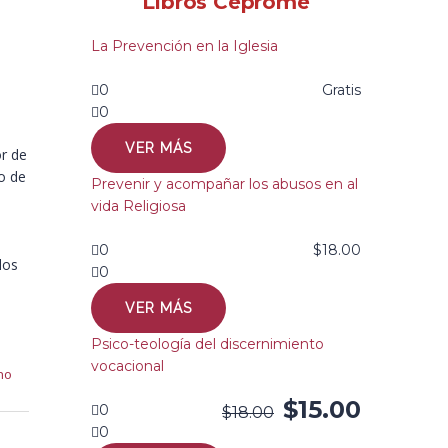
Libros Ceprome
La Prevención en la Iglesia
0
Gratis
0
VER MÁS
r de
jo de
Prevenir y acompañar los abusos en al
vida Religiosa
0
$
18.00
los
0
VER MÁS
Psico-teología del discernimiento
vocacional
no
$
15.00
0
$
18.00
0