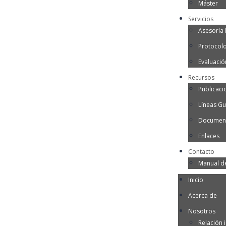
Máster
Servicios
Asesoría I
Protocol
Evaluació
Recursos
Publicaci
Líneas Gu
Document
Enlaces
Contacto
Manual d
Inicio
Acerca de
Nosotros
Relación i