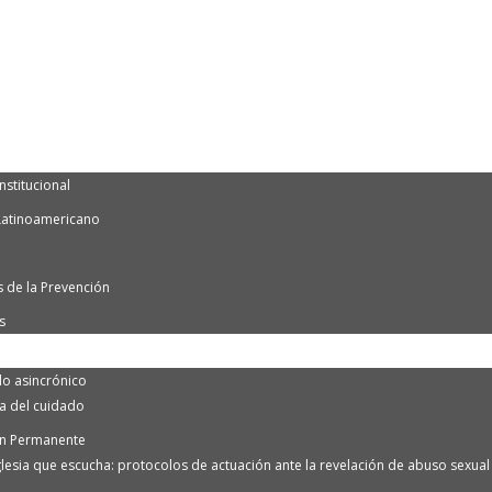
nstitucional
Latinoamericano
 de la Prevención
s
o asincrónico
ra del cuidado
n Permanente
lesia que escucha: protocolos de actuación ante la revelación de abuso sexual e