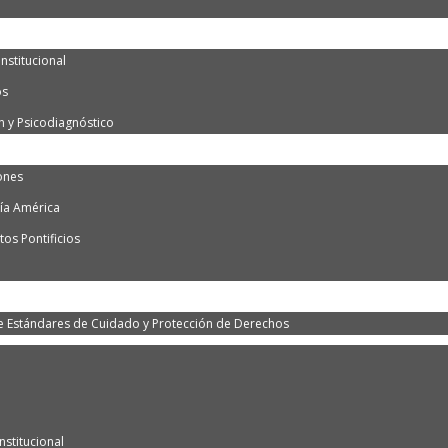
nstitucional
os
n y Psicodiagnóstico
ones
ía América
os Pontificios
e Estándares de Cuidado y Protección de Derechos
nstitucional