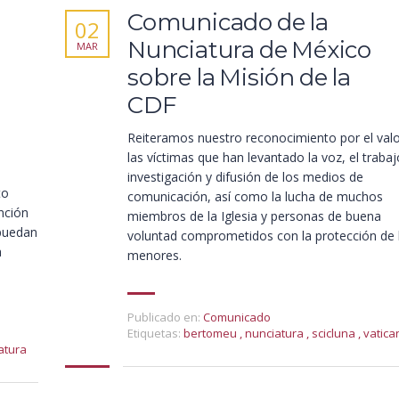
Comunicado de la
02
Nunciatura de México
MAR
sobre la Misión de la
CDF
Reiteramos nuestro reconocimiento por el valo
las víctimas que han levantado la voz, el traba
investigación y difusión de los medios de
to
comunicación, así como la lucha de muchos
nción
miembros de la Iglesia y personas de buena
 puedan
voluntad comprometidos con la protección de 
a
menores.
Publicado en:
Comunicado
Etiquetas:
bertomeu
,
nunciatura
,
scicluna
,
vatica
atura