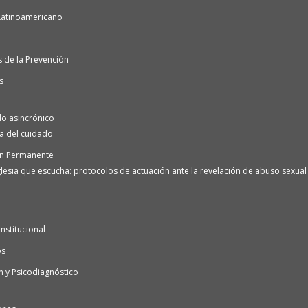
Latinoamericano
 de la Prevención
s
o asincrónico
ra del cuidado
n Permanente
lesia que escucha: protocolos de actuación ante la revelación de abuso sexual e
nstitucional
os
n y Psicodiagnóstico