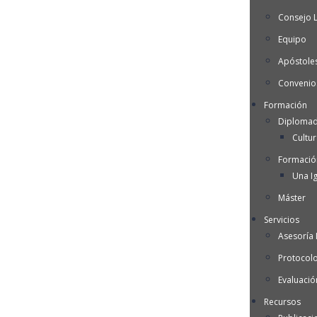
Consejo 
Equipo
Apóstoles
Convenio
Formación
Diplomad
Cultu
Formació
Una Ig
Máster
Servicios
Asesoría I
Protocol
Evaluació
Recursos