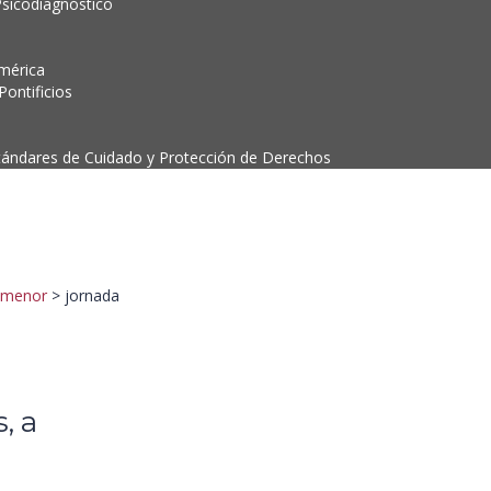
Psicodiagnóstico
mérica
ontificios
tándares de Cuidado y Protección de Derechos
l menor
>
jornada
, a