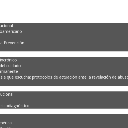
tucional
noamericano
la Prevención
incrónico
 del cuidado
ermanente
esia que escucha: protocolos de actuación ante la revelación de abuso 
tucional
Psicodiagnóstico
mérica