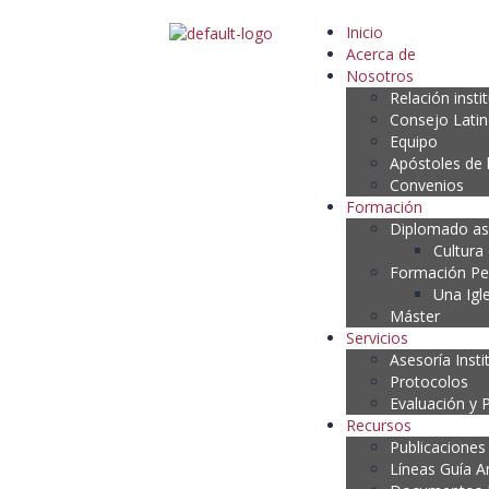
Inicio
Acerca de
Nosotros
Relación insti
Consejo Lati
Equipo
Apóstoles de 
Convenios
Formación
Diplomado as
Cultura
Formación P
Una Igl
Máster
Servicios
Asesoría Insti
Protocolos
Evaluación y 
Recursos
Publicaciones
Líneas Guía A