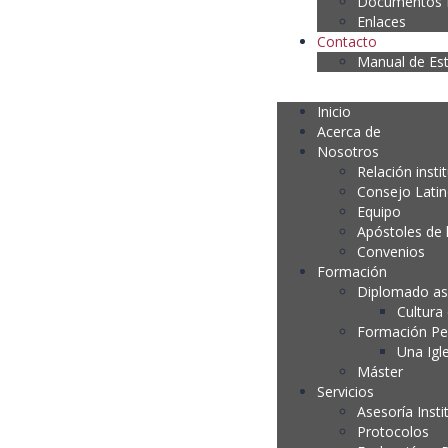
Documentos P
Enlaces
Contacto
Manual de Es
Inicio
Acerca de
Nosotros
Relación insti
Consejo Lati
Equipo
Apóstoles de 
Convenios
Formación
Diplomado as
Cultura
Formación P
Una Igl
Máster
Servicios
Asesoría Insti
Protocolos