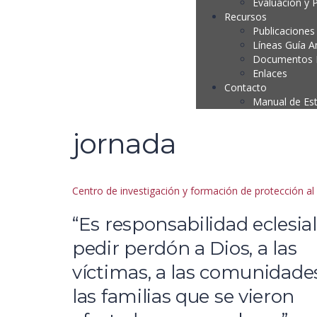
Evaluación y 
Recursos
Publicaciones
Líneas Guía A
Documentos P
Enlaces
Contacto
Manual de Es
jornada
Centro de investigación y formación de protección a
“Es responsabilidad eclesial
pedir perdón a Dios, a las
víctimas, a las comunidades
las familias que se vieron