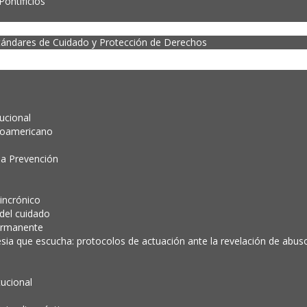
ontificios
tándares de Cuidado y Protección de Derechos
tucional
noamericano
la Prevención
incrónico
 del cuidado
ermanente
esia que escucha: protocolos de actuación ante la revelación de abuso 
tucional