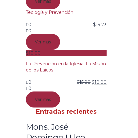
Ver más
Teología y Prevención
0
$
14.73
0
Ver más
$
10.00
La Prevención en la Iglesia: La Misión
de los Laicos
0
$
15.00
$
10.00
0
Ver más
Entradas recientes
Mons. José
Domingo Ulloa