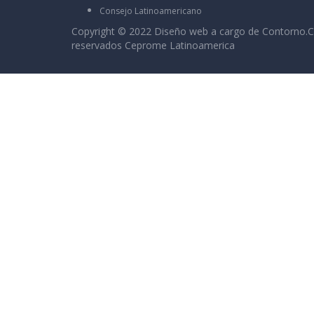
Consejo Latinoamericano
Copyright © 2022 Diseño web a cargo de
Contorno.C
reservados Ceprome Latinoamerica
Sign In
La contraseña debe tener un mínimo de 8 c
I want to sign up as instructor
Recordarme
Sign In
Registro
Restaurar la contraseña