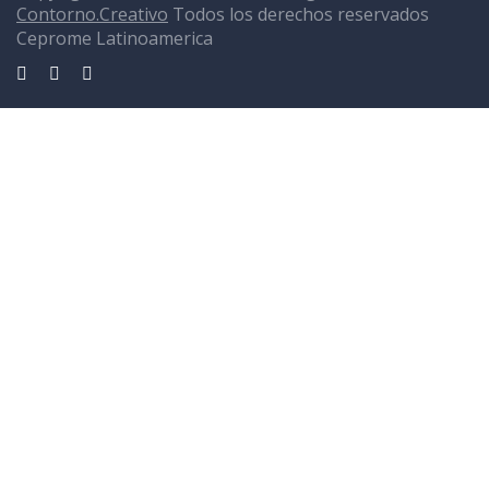
Contorno.Creativo
Todos los derechos reservados
Ceprome Latinoamerica
Sign In
La contraseña debe tener un mínimo de 8 caracteres de números y
letras, y contener al menos 1 letra mayúscula