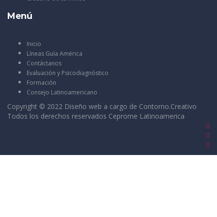
Menú
Inicio
Líneas Guía América
Contáctanos
Evaluación y Psicodiagnóstico
Formación
Consejo Latinoamericano
Copyright © 2022 Diseño web a cargo de
Contorno.Creativo
Todos los derechos reservados Ceprome Latinoamerica
Sign In