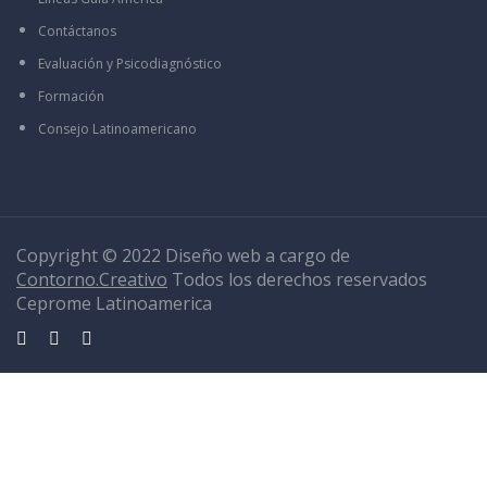
Contáctanos
Evaluación y Psicodiagnóstico
Formación
Consejo Latinoamericano
Copyright © 2022 Diseño web a cargo de
Contorno.Creativo
Todos los derechos reservados
Ceprome Latinoamerica
Sign In