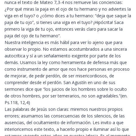
nunca el texto de Mateo 7,3-4 nos remueve las conciencias:
¿Por qué miras la paja en el ojo de tu hermano y no adviertes la
viga en el tuyo? o ¿cómo dices a tu hermano: “deja que saque la
paja de tu ojo”, si tienes una viga en el tuyo? ¡Hipócrita! Saca
primero la viga de tu ojo, entonces verás claro para sacar la
paja del ojo de tu hermano”.
Nuestra inteligencia es más hábil para ver lo ajeno que para
observar lo propio. No estamos acostumbrados a una sincera
autocrítica y sí a un señalamiento exigente por parte de los
demás. Usamos la ley como herramienta de defensa más que
como instrumento de amor que nos hace personas en proceso
de mejorar, de pedir perdón, de ser misericordiosos, de
comprender desde el perdón. San Agustín en uno de sus
sermones dice que “los juicios de los hombres sobre lo oculto
de otros hombres, por ser temerarios, no son agradables.”(en.
Ps.118, 12,4)
Las palabras de Jesús son claras: miremos nuestros propios
errores; asumamos las consecuencias de los silencios, de las
ausencias, del ocultamiento de información. Les invito a que
interioricemos este texto, a hacerlo propio e iluminar así lo que
estamos viviendo estos años en nuestra Iglesia. Es el momento