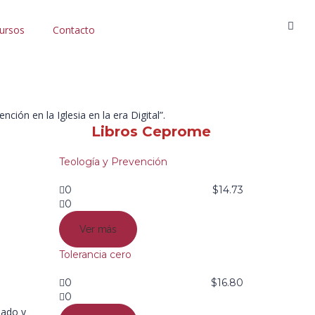
ursos
Contacto
ión en la Iglesia en la era Digital”.
Libros Ceprome
Teología y Prevención
0
$
14.73
0
Ver más
Tolerancia cero
0
$
16.80
0
nado y