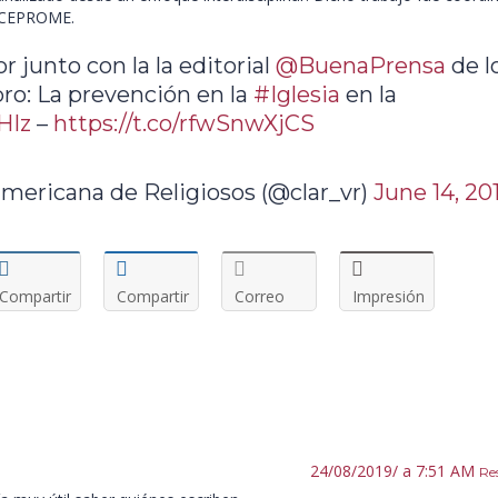
de CEPROME.
junto con la la editorial
@BuenaPrensa
de l
ibro: La prevención en la
#Iglesia
en la
HIz
–
https://t.co/rfwSnwXjCS
mericana de Religiosos (@clar_vr)
June 14, 20
Compartir
Compartir
Correo
Impresión
24/08/2019/ a 7:51 AM
Re