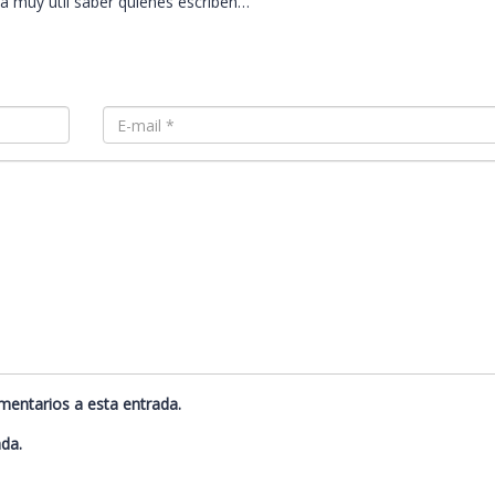
a muy útil saber quiénes escriben…
omentarios a esta entrada.
ada.