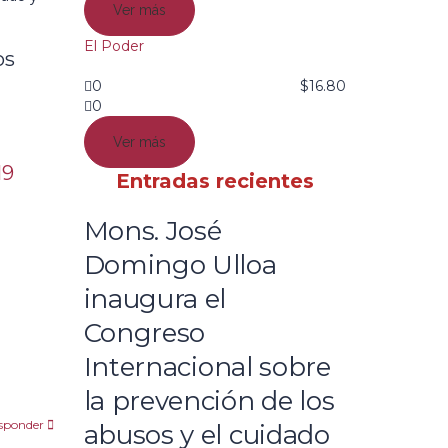
Ver más
El Poder
os
0
$
16.80
0
Ver más
19
Entradas recientes
Mons. José
Domingo Ulloa
inaugura el
Congreso
Internacional sobre
la prevención de los
sponder
abusos y el cuidado