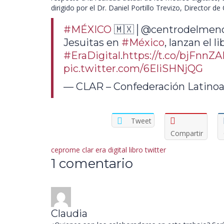
dirigido por el Dr. Daniel Portillo Trevizo, Director 
#MÉXICO
🇲🇽│@centrodelmenor 
Jesuitas en
#México
, lanzan el l
#EraDigital
.
https://t.co/bjFnnZA
pic.twitter.com/6EliSHNjQG
— CLAR – Confederación Latinoa
Tweet
Compartir
ceprome
clar
era digital
libro
twitter
1 comentario
Claudia