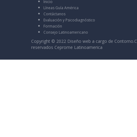
Inicio
Líneas Guía América
Contáctanos
Evaluación y Psicodiagnóstico
Formación
Consejo Latinoamericano
Copyright © 2022 Diseño web a cargo de
Contorno.C
reservados Ceprome Latinoamerica
Sign In
La contraseña debe tener un mínimo de 8 c
I want to sign up as instructor