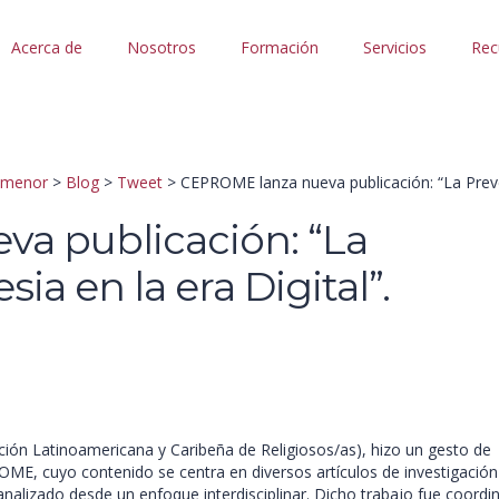
Acerca de
Nosotros
Formación
Servicios
Rec
l menor
>
Blog
>
Tweet
>
CEPROME lanza nueva publicación: “La Prevenc
a publicación: “La
sia en la era Digital”.
ción Latinoamericana y Caribeña de Religiosos/as), hizo un gesto de
PROME, cuyo contenido se centra en diversos artículos de investigación
 analizado desde un enfoque interdisciplinar. Dicho trabajo fue coordi