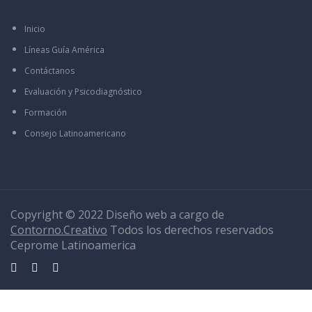
Inicio
Líneas Guía América
Contáctanos
Evaluación y Psicodiagnóstico
Formación
Consejo Latinoamericano
Copyright © 2022 Diseño web a cargo de
Contorno.Creativo
Todos los derechos reservados
Ceprome Latinoamerica
Sign In