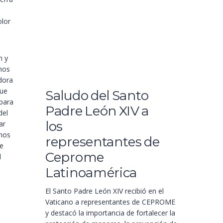
olor
n y
amos
dora
que
Saludo del Santo
 para
Padre León XIV a
del
los
ar
rnos
representantes de
ue
Ceprome
l
Latinoamérica
El Santo Padre León XIV recibió en el
Vaticano a representantes de CEPROME
y destacó la importancia de fortalecer la