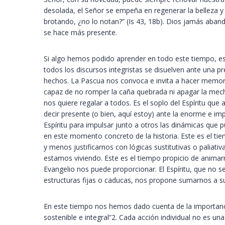
desolada, el Señor se empeña en regenerar la belleza y 
brotando, ¿no lo notan?” (Is 43, 18b). Dios jamás aban
se hace más presente.
Si algo hemos podido aprender en todo este tiempo, es
todos los discursos integristas se disuelven ante una pr
hechos. La Pascua nos convoca e invita a hacer memoria
capaz de no romper la caña quebrada ni apagar la mecha 
nos quiere regalar a todos. Es el soplo del Espíritu que 
decir presente (o bien, aquí estoy) ante la enorme e imp
Espíritu para impulsar junto a otros las dinámicas que 
en este momento concreto de la historia. Este es el t
y menos justificarnos con lógicas sustitutivas o paliat
estamos viviendo. Este es el tiempo propicio de animar
Evangelio nos puede proporcionar. El Espíritu, que no 
estructuras fijas o caducas, nos propone sumarnos a s
En este tiempo nos hemos dado cuenta de la importanci
sostenible e integral”2. Cada acción individual no es un