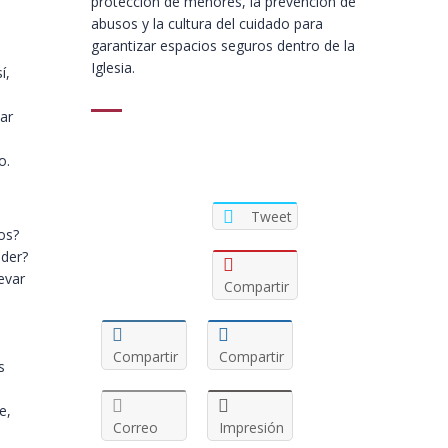
protección de menores, la prevención de
abusos y la cultura del cuidado para
garantizar espacios seguros dentro de la
Iglesia.
í,
tar
o.
Tweet
os?
oder?
evar
Compartir
Compartir
Compartir
s
e,
Correo
Impresión