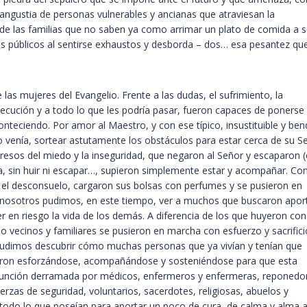
 angustia de personas vulnerables y ancianas que atraviesan la
 de las familias que no saben ya como arrimar un plato de comida a 
res públicos al sentirse exhaustos y desborda – dos… esa pesantez qu
las mujeres del Evangelio. Frente a las dudas, el sufrimiento, la
rsecución y a todo lo que les podría pasar, fueron capaces de ponerse
nteciendo. Por amor al Maestro, y con ese típico, insustituible y ben
 venía, sortear astutamente los obstáculos para estar cerca de su S
esos del miedo y la inseguridad, que negaron al Señor y escaparon (c
edía, sin huir ni escapar…, supieron simplemente estar y acompañar. C
 y el desconsuelo, cargaron sus bolsas con perfumes y se pusieron en
), nosotros pudimos, en este tiempo, ver a muchos que buscaron apor
r en riesgo la vida de los demás. A diferencia de los que huyeron con
o vecinos y familiares se pusieron en marcha con esfuerzo y sacrifici
 Pudimos descubrir cómo muchas personas que ya vivían y tenían que
iguieron esforzándose, acompañándose y sosteniéndose para que esta
la unción derramada por médicos, enfermeros y enfermeras, reponedo
erzas de seguridad, voluntarios, sacerdotes, religiosas, abuelos y
todo lo que poseían para aportar un poco de cura, de calma y alma a