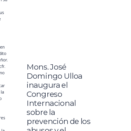
sus
e
 en
dito
eñor.
Mons. José
fr.
omo
Domingo Ulloa
inaugura el
tar
 la
Congreso
o
Internacional
sobre la
res
prevención de los
abusos y el
 la