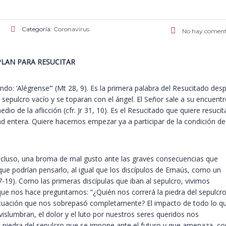
Categoría:
Coronavirus
No hay coment
PLAN PARA RESUCITAR
endo: ‘Alégrense’” (Mt 28, 9). Es la primera palabra del Resucitado des
sepulcro vacío y se toparan con el ángel. El Señor sale a su encuent
io de la aflicción (cfr. Jr 31, 10). Es el Resucitado que quiere resucit
ad entera. Quiere hacernos empezar ya a participar de la condición de
 incluso, una broma de mal gusto ante las graves consecuencias que
ue podrían pensarlo, al igual que los discípulos de Emaús, como un
17-19). Como las primeras discípulas que iban al sepulcro, vivimos
e nos hace preguntarnos: “¿Quién nos correrá la piedra del sepulcro
situación que nos sobrepasó completamente? El impacto de todo lo q
islumbran, el dolor y el luto por nuestros seres queridos nos
la piedra del sepulcro que se impone ante el futuro y que amenaza, co