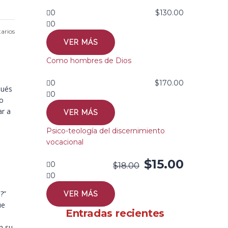
0
$
130.00
0
arios
VER MÁS
Como hombres de Dios
0
$
170.00
pués
0
ro
ar a
VER MÁS
Psico-teología del discernimiento
vocacional
$
15.00
0
$
18.00
0
?”
VER MÁS
ue
Entradas recientes
n su