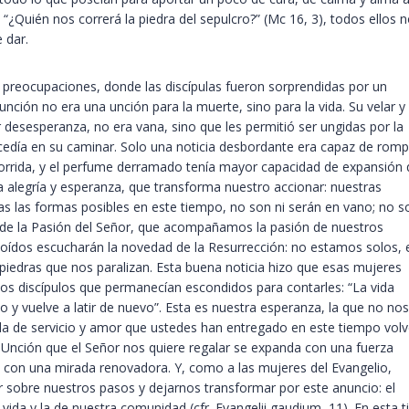
“¿Quién nos correrá la piedra del sepulcro?” (Mc 16, 3), todos ellos 
 dar.
 preocupaciones, donde las discípulas fueron sorprendidas por un
nción no era una unción para la muerte, sino para la vida. Su velar y
 desesperanza, no era vana, sino que les permitió ser ungidas por la
ecedía en su caminar. Solo una noticia desbordante era capaz de romp
o corrida, y el perfume derramado tenía mayor capacidad de expansión
a alegría y esperanza, que transforma nuestro accionar: nuestras
s las formas posibles en este tiempo, no son ni serán en vano; no s
de la Pasión del Señor, que acompañamos la pasión de nuestros
s oídos escucharán la novedad de la Resurrección: no estamos solos, 
iedras que nos paralizan. Esta buena noticia hizo que esas mujeres
los discípulos que permanecían escondidos para contarles: “La vida
o y vuelve a latir de nuevo”. Esta es nuestra esperanza, la que no nos
ida de servicio y amor que ustedes han entregado en este tiempo volv
la Unción que el Señor nos quiere regalar se expanda con una fuerza
e con una mirada renovadora. Y, como a las mujeres del Evangelio,
r sobre nuestros pasos y dejarnos transformar por este anuncio: el
da y la de nuestra comunidad (cfr. Evangelii gaudium, 11). En esta ti