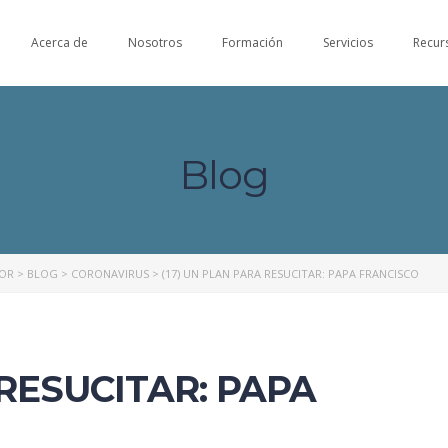
Acerca de
Nosotros
Formación
Servicios
Recur
Blog
NOR
>
BLOG
>
CORONAVIRUS
>
(17) UN PLAN PARA RESUCITAR: PAPA FRANCISCO
 RESUCITAR: PAPA