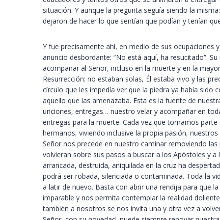
situación. Y aunque la pregunta seguía siendo la misma: 
dejaron de hacer lo que sentían que podían y tenían que
Y fue precisamente ahí, en medio de sus ocupaciones y
anuncio desbordante: “No está aquí, ha resucitado”. Su u
acompañar al Señor, incluso en la muerte y en la mayor
Resurrección: no estaban solas, Él estaba vivo y las pr
círculo que les impedía ver que la piedra ya había sid
aquello que las amenazaba. Esta es la fuente de nuestr
unciones, entregas… nuestro velar y acompañar en toda
entregas para la muerte. Cada vez que tomamos parte 
hermanos, viviendo inclusive la propia pasión, nuestro
Señor nos precede en nuestro caminar removiendo las p
volvieran sobre sus pasos a buscar a los Apóstoles y a 
arrancada, destruida, aniquilada en la cruz ha despertad
podrá ser robada, silenciada o contaminada. Toda la v
a latir de nuevo. Basta con abrir una rendija para que 
imparable y nos permita contemplar la realidad dolient
también a nosotros se nos invita una y otra vez a volve
Señor, con su novedad, puede siempre renovar nuestra vi