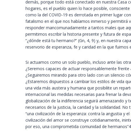
demás, porque todo está conectado en nuestra Casa com
hogares, es el pueblo quien lo hace posible, conscient
como la del COVID-19 es derrotada en primer lugar con 
fatalismo en el que nos habíamos inmerso y permitirá vo
responder mancomunadamente a tantos males que aqu
permitirnos escribir la historia presente y futura de esp
“¿dónde está tu hermano?” (Gn, 4, 9) y, en nuestra capa
reservorio de esperanza, fe y caridad en la que fuimos
Si actuamos como un solo pueblo, incluso ante las otr
¿Seremos capaces de actuar responsablemente frente 
¿Seguiremos mirando para otro lado con un silencio có
¿Estaremos dispuestos a cambiar los estilos de vida q
una vida más austera y humana que posibilite un repa
internacional las medidas necesarias para frenar la de
globalización de la indiferencia seguirá amenazando y
necesarios de la justicia, la caridad y la solidaridad. No
“una civilización de la esperanza: contra la angustia y el 
civilización del amor se construye cotidianamente, in
por eso, una comprometida comunidad de hermanos”4 