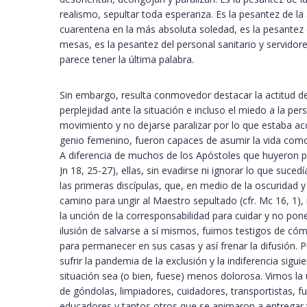
realismo, sepultar toda esperanza. Es la pesantez de la
cuarentena en la más absoluta soledad, es la pesantez
mesas, es la pesantez del personal sanitario y servido
parece tener la última palabra.
Sin embargo, resulta conmovedor destacar la actitud de 
perplejidad ante la situación e incluso el miedo a la pe
movimiento y no dejarse paralizar por lo que estaba aco
genio femenino, fueron capaces de asumir la vida como
A diferencia de muchos de los Apóstoles que huyeron pr
Jn 18, 25-27), ellas, sin evadirse ni ignorar lo que suc
las primeras discípulas, que, en medio de la oscuridad
camino para ungir al Maestro sepultado (cfr. Mc 16, 1
la unción de la corresponsabilidad para cuidar y no pone
ilusión de salvarse a sí mismos, fuimos testigos de cóm
para permanecer en sus casas y así frenar la difusión.
sufrir la pandemia de la exclusión y la indiferencia s
situación sea (o bien, fuese) menos dolorosa. Vimos 
de góndolas, limpiadores, cuidadores, transportistas, fu
educadores y tantos otros que se animaron a entregar 