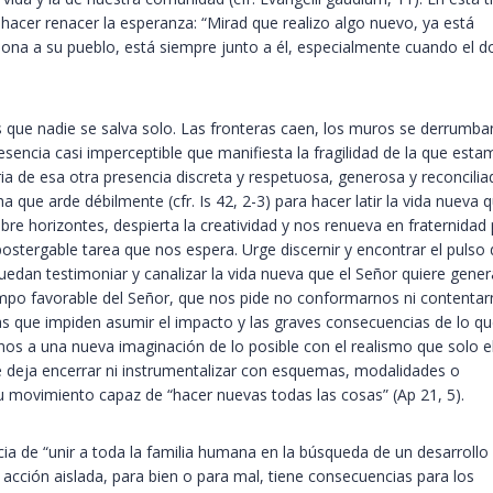
hacer renacer la esperanza: “Mirad que realizo algo nuevo, ya está
dona a su pueblo, está siempre junto a él, especialmente cuando el d
 que nadie se salva solo. Las fronteras caen, los muros se derrumba
esencia casi imperceptible que manifiesta la fragilidad de la que est
 de esa otra presencia discreta y respetuosa, generosa y reconcilia
que arde débilmente (cfr. Is 42, 2-3) para hacer latir la vida nueva 
abre horizontes, despierta la creatividad y nos renueva en fraternidad
ostergable tarea que nos espera. Urge discernir y encontrar el pulso 
puedan testimoniar y canalizar la vida nueva que el Señor quiere gener
iempo favorable del Señor, que nos pide no conformarnos ni contenta
ivas que impiden asumir el impacto y las graves consecuencias de lo q
nos a una nueva imaginación de lo posible con el realismo que solo e
se deja encerrar ni instrumentalizar con esquemas, modalidades o
u movimiento capaz de “hacer nuevas todas las cosas” (Ap 21, 5).
a de “unir a toda la familia humana en la búsqueda de un desarrollo
a acción aislada, para bien o para mal, tiene consecuencias para los