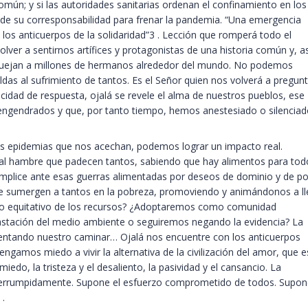
ún; y si las autoridades sanitarias ordenan el confinamiento en los
e de su corresponsabilidad para frenar la pandemia. “Una emergencia
los anticuerpos de la solidaridad”3 . Lección que romperá todo el
lver a sentirnos artífices y protagonistas de una historia común y, as
ejan a millones de hermanos alrededor del mundo. No podemos
aldas al sufrimiento de tantos. Es el Señor quien nos volverá a pregun
cidad de respuesta, ojalá se revele el alma de nuestros pueblos, ese
 engendrados y que, por tanto tiempo, hemos anestesiado o silenciad
as epidemias que nos acechan, podemos lograr un impacto real.
al hambre que padecen tantos, sabiendo que hay alimentos para tod
mplice ante esas guerras alimentadas por deseos de dominio y de p
ue sumergen a tantos en la pobreza, promoviendo y animándonos a ll
rto equitativo de los recursos? ¿Adoptaremos como comunidad
vastación del medio ambiente o seguiremos negando la evidencia? La
 tentando nuestro caminar… Ojalá nos encuentre con los anticuerpos
 tengamos miedo a vivir la alternativa de la civilización del amor, que e
miedo, la tristeza y el desaliento, la pasividad y el cansancio. La
interrumpidamente. Supone el esfuerzo comprometido de todos. Supon
.