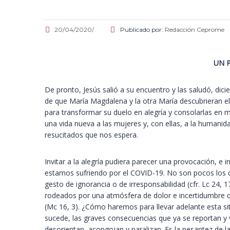
20/04/2020/
Publicado por:
Redacción Ceprome
UN 
De pronto, Jesús salió a su encuentro y las saludó, dici
de que María Magdalena y la otra María descubrieran el 
para transformar su duelo en alegría y consolarlas en med
una vida nueva a las mujeres y, con ellas, a la humanid
resucitados que nos espera.
Invitar a la alegría pudiera parecer una provocación, e
estamos sufriendo por el COVID-19. No son pocos los q
gesto de ignorancia o de irresponsabilidad (cfr. Lc 24, 
rodeados por una atmósfera de dolor e incertidumbre qu
(Mc 16, 3). ¿Cómo haremos para llevar adelante esta 
sucede, las graves consecuencias que ya se reportan y v
desorientan, acongojan y paralizan. Es la pesantez de 