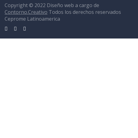
Copyright © 2022 Diseño web a cargo de
Contorno.Creativo
Todos los derechos reservados
Ceprome Latinoamerica
Sign In
La contraseña debe tener un mínimo de 8 caracteres de números y
letras, y contener al menos 1 letra mayúscula