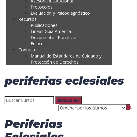
Asesoría Institucional
Protocolos
Evaluación y Psicodiagnóstico
Recursos
Publicaciones
Líneas Guía América
Documentos Pontificios
Enlaces
Contacto
Manual de Estándares de Cuidado y
Protección de Derechos
periferias eclesiales
Periferias
Eclesiales,