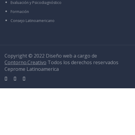
Evaluación y Psicodiagnóstico
Formación
Consejo Latinoamericano
Copyright © 2022 Diseño web a cargo de
Contorno.Creativo
Todos los derechos reservados
Ceprome Latinoamerica
Sign In