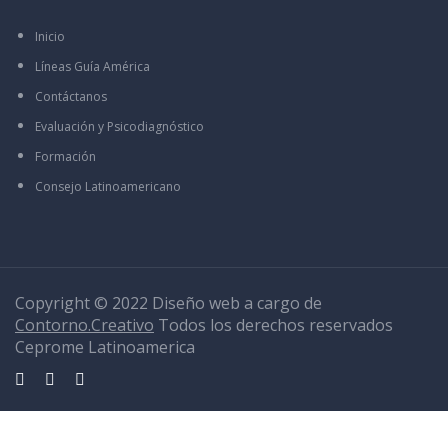
Inicio
Líneas Guía América
Contáctanos
Evaluación y Psicodiagnóstico
Formación
Consejo Latinoamericano
Copyright © 2022 Diseño web a cargo de
Contorno.Creativo
Todos los derechos reservados
Ceprome Latinoamerica
Sign In