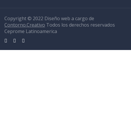
Copyright © 2022 Diseño web a cargo de
Contorno.Creativo
Todos los derechos reservados
Ceprome Latinoamerica
Sign In
La contraseña debe tener un mínimo de 8 caracteres de números y